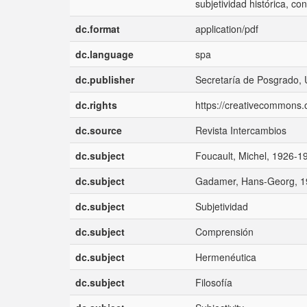
subjetividad histórica, co
dc.format
application/pdf
dc.language
spa
dc.publisher
Secretaría de Posgrado, 
dc.rights
https://creativecommons.o
dc.source
Revista Intercambios
dc.subject
Foucault, Michel, 1926-1
dc.subject
Gadamer, Hans-Georg, 1
dc.subject
Subjetividad
dc.subject
Comprensión
dc.subject
Hermenéutica
dc.subject
Filosofía