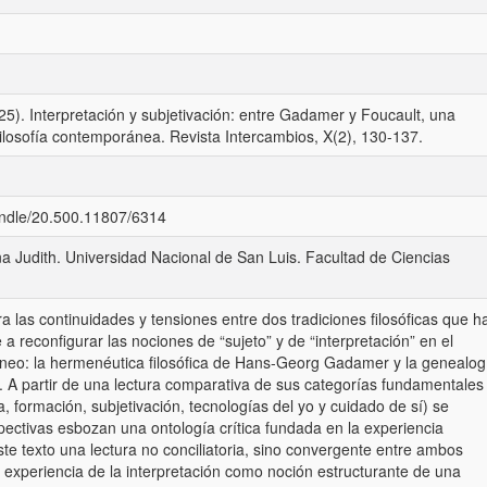
5). Interpretación y subjetivación: entre Gadamer y Foucault, una
ilosofía contemporánea. Revista Intercambios, X(2), 130-137.
handle/20.500.11807/6314
a Judith. Universidad Nacional de San Luis. Facultad de Ciencias
a las continuidades y tensiones entre dos tradiciones filosóficas que h
a reconfigurar las nociones de “sujeto” y de “interpretación” en el
eo: la hermenéutica filosófica de Hans-Georg Gadamer y la genealog
t. A partir de una lectura comparativa de sus categorías fundamentales
, formación, subjetivación, tecnologías del yo y cuidado de sí) se
ectivas esbozan una ontología crítica fundada en la experiencia
te texto una lectura no conciliatoria, sino convergente entre ambos
a experiencia de la interpretación como noción estructurante de una