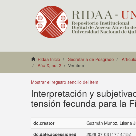
Ridaa Inicio
Secretaría de Posgrado
Artícul
Año X, no. 2
Ver ítem
Mostrar el registro sencillo del ítem
Interpretación y subjetiv
tensión fecunda para la 
dc.creator
Guzmán Muñoz, Liliana J
dc.date.accessioned
2026-07-03T17:14:15Z