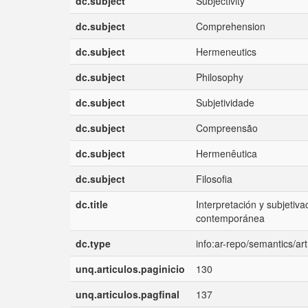
dc.subject
Subjectivity
dc.subject
Comprehension
dc.subject
Hermeneutics
dc.subject
Philosophy
dc.subject
Subjetividade
dc.subject
Compreensão
dc.subject
Hermenêutica
dc.subject
Filosofia
dc.title
Interpretación y subjetiv
contemporánea
dc.type
info:ar-repo/semantics/art
unq.articulos.paginicio
130
unq.articulos.pagfinal
137