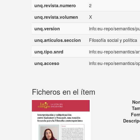
unq.revista.numero
2
unq.revista.volumen
X
unq.version
info:eu-repo/semantics/p
unq.articulos.seccion
Filosofía social y política
unq.tipo.snrd
info:eu-repo/semantics/art
unq.acceso
info:eu-repo/semantics/
Ficheros en el ítem
No
Tam
For
Descrip