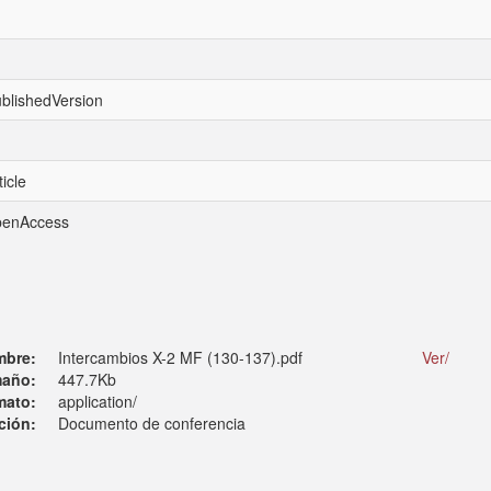
ublishedVersion
icle
openAccess
mbre:
Intercambios X-2 MF (130-137).pdf
Ver/
año:
447.7Kb
mato:
application/
ción:
Documento de conferencia