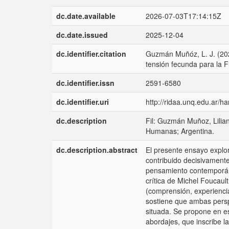
dc.date.available
2026-07-03T17:14:15Z
dc.date.issued
2025-12-04
dc.identifier.citation
Guzmán Muñóz, L. J. (202
tensión fecunda para la F
dc.identifier.issn
2591-6580
dc.identifier.uri
http://ridaa.unq.edu.ar/
dc.description
Fil: Guzmán Muñoz, Lilian
Humanas; Argentina.
dc.description.abstract
El presente ensayo explor
contribuido decisivamente 
pensamiento contemporán
crítica de Michel Foucaul
(comprensión, experiencia
sostiene que ambas persp
situada. Se propone en es
abordajes, que inscribe l