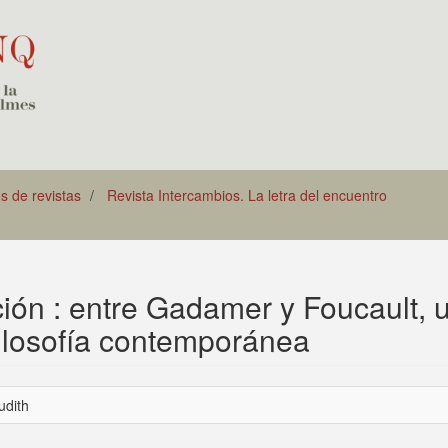
os de revistas
Revista Intercambios. La letra del encuentro
ación : entre Gadamer y Foucault, 
Filosofía contemporánea
udith