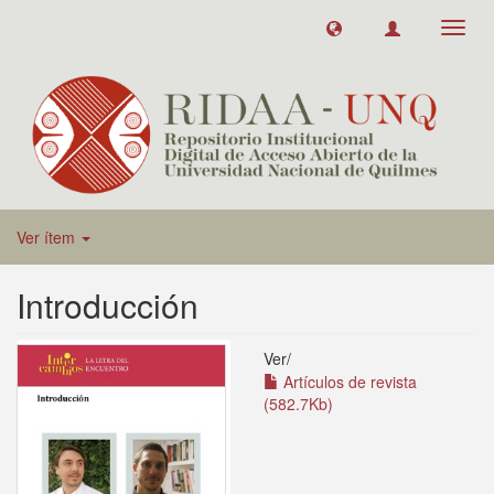
Toggl
navig
Ver ítem
Introducción
Ver/
Artículos de revista
(582.7Kb)