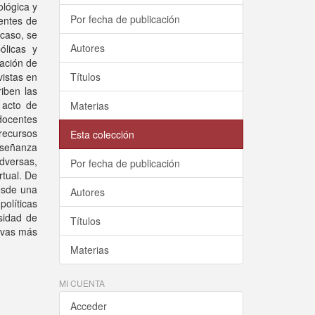
ológica y
Por fecha de publicación
entes de
 caso, se
Autores
ólicas y
ación de
vistas en
Títulos
iben las
 acto de
Materias
 docentes
recursos
Esta colección
enseñanza
adversas,
Por fecha de publicación
tual. De
esde una
Autores
políticas
sidad de
Títulos
tivas más
Materias
MI CUENTA
Acceder