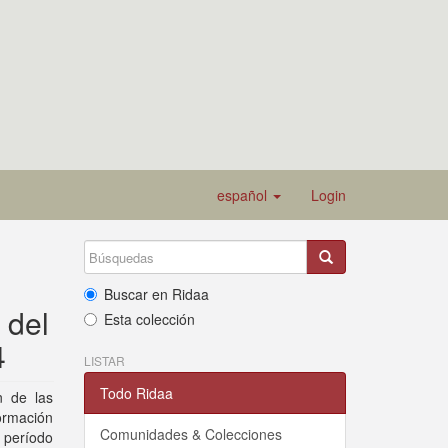
español
Login
Buscar en Ridaa
 del
Esta colección
4
LISTAR
Todo Ridaa
n de las
ormación
Comunidades & Colecciones
l período