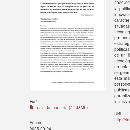
2020-202
la polít
innovaci
caracte
situada
tecnolog
profundi
estrateg
política
de un I
tecnológ
en entor
se gener
esta ma
perspect
públicas
garantiz
inclusiv
Ver/
Tesis de maestría (2.148Mb)
URI
http://r
Fecha
2025-09-24