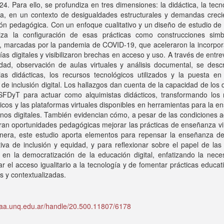
4. Para ello, se profundiza en tres dimensiones: la didáctica, la tecn
ica, en un contexto de desigualdades estructurales y demandas creci
ón pedagógica. Con un enfoque cualitativo y un diseño de estudio de
riza la configuración de esas prácticas como construcciones simb
s, marcadas por la pandemia de COVID-19, que aceleraron la incorpor
ías digitales y visibilizaron brechas en acceso y uso. A través de entre
dad, observación de aulas virtuales y análisis documental, se descr
ias didácticas, los recursos tecnológicos utilizados y la puesta en
s de inclusión digital. Los hallazgos dan cuenta de la capacidad de los
SFDyT para actuar como alquimistas didácticos, transformando los 
icos y las plataformas virtuales disponibles en herramientas para la 
nos digitales. También evidencian cómo, a pesar de las condiciones 
an oportunidades pedagógicas mejorar las prácticas de enseñanza vir
nera, este estudio aporta elementos para repensar la enseñanza d
iva de inclusión y equidad, y para reflexionar sobre el papel de las 
 en la democratización de la educación digital, enfatizando la nece
ar el acceso igualitario a la tecnología y de fomentar prácticas educa
as y contextualizadas.
idaa.unq.edu.ar/handle/20.500.11807/6178