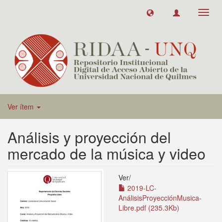
Toggl
navig
Ver ítem
Análisis y proyección del
mercado de la música y video
Ver/
2019-LC-
AnálisisProyecciónMusica-
Libre.pdf (235.3Kb)