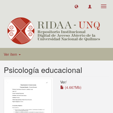
Toggl
navig
Ver ítem
Psicología educacional
Ver/
(4.667Mb)