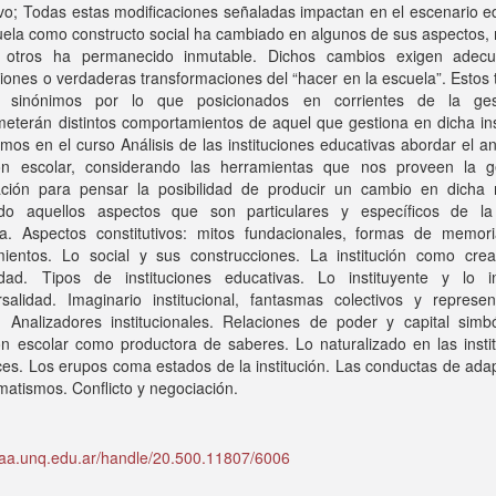
vo; Todas estas modificaciones señaladas impactan en el escenario e
uela como constructo social ha cambiado en algunos de sus aspectos,
otros ha permanecido inmutable. Dichos cambios exigen adecu
ciones o verdaderas transformaciones del “hacer en la escuela”. Estos
 sinónimos por lo que posicionados en corrientes de la ges
terán distintos comportamientos de aquel que gestiona en dicha inst
os en el curso Análisis de las instituciones educativas abordar el an
ción escolar, considerando las herramientas que nos proveen la g
ación para pensar la posibilidad de producir un cambio en dicha r
ndo aquellos aspectos que son particulares y específicos de la
va. Aspectos constitutivos: mitos fundacionales, formas de memor
mientos. Lo social y sus construcciones. La institución como cre
vidad. Tipos de instituciones educativas. Lo instituyente y lo ins
rsalidad. Imaginario institucional, fantasmas colectivos y represen
. Analizadores institucionales. Relaciones de poder y capital simbó
ión escolar como productora de saberes. Lo naturalizado en las insti
es. Los erupos coma estados de la institución. Las conductas de ada
matismos. Conflicto y negociación.
idaa.unq.edu.ar/handle/20.500.11807/6006