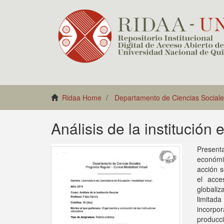
Ridaa Home
Departamento de Ciencias Social
Análisis de la institución 
Presenta
económi
acción s
el acce
globali
limitad
incorpor
producci