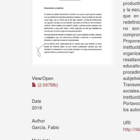
producti
y la esc
que en 
redefini
no son
comprome
Proponem
institu
organiz
resalta
educati
procedi
subjeti
View/
Open
Transve
(2.097Mb)
sociales
instituc
Date
Portavoc
2019
los auto
Author
URI
García, Fabio
http://r