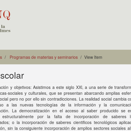
es
Programas de materias y seminarios
View Item
escolar
ción y objetivos: Asistimos a este siglo XXl, a una serie de transfo
cas-sociales y culturales, que se presentan abarcando amplias esfer
ocial pero no por ello sin contradicciones. La realidad social cambia 
so a las nuevas tecnologías de la información y la comunicac
zación. La democratización en el acceso al saber producido se e
a estructuralmente por la falta de incorporación de saberes l
ados; o la incorporación de saberes cientificos tecnológicos aplica
ón, sin la consiguiente incorporación de amplios sectores sociales a