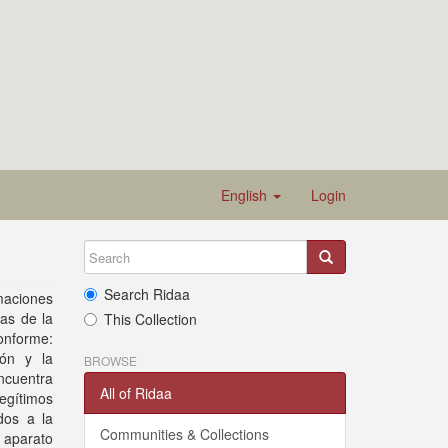
English
Login
Search Ridaa
rmaciones
as de la
This Collection
conforme:
ión y la
BROWSE
ncuentra
All of Ridaa
egítimos
dos a la
Communities & Collections
l aparato