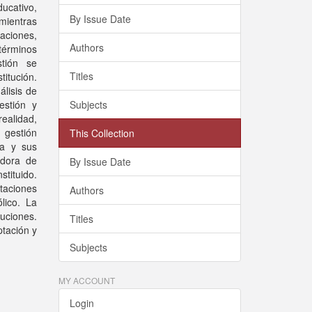
ducativo,
By Issue Date
 mientras
aciones,
Authors
 términos
tión se
Titles
itución.
álisis de
estión y
Subjects
ealidad,
 gestión
This Collection
ia y sus
adora de
By Issue Date
tituido.
taciones
Authors
lico. La
tuciones.
Titles
ptación y
Subjects
MY ACCOUNT
Login