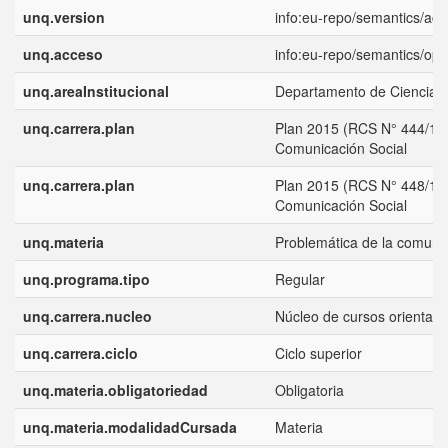
unq.version
info:eu-repo/semantics/ac
unq.acceso
info:eu-repo/semantics/op
unq.areaInstitucional
Departamento de Ciencias 
unq.carrera.plan
Plan 2015 (RCS N° 444/15)
Comunicación Social
unq.carrera.plan
Plan 2015 (RCS N° 448/15)
Comunicación Social
unq.materia
Problemática de la comuni
unq.programa.tipo
Regular
unq.carrera.nucleo
Núcleo de cursos orientad
unq.carrera.ciclo
Ciclo superior
unq.materia.obligatoriedad
Obligatoria
unq.materia.modalidadCursada
Materia