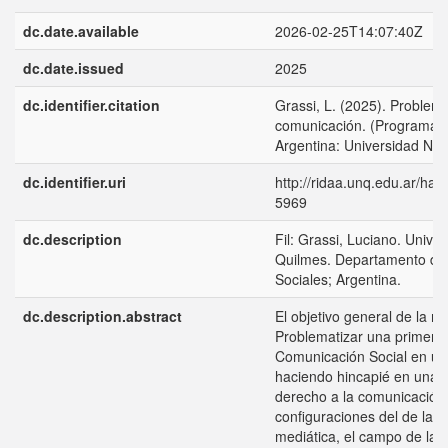
dc.date.available
2026-02-25T14:07:40Z
dc.date.issued
2025
dc.identifier.citation
Grassi, L. (2025). Problemá
comunicación. (Programa).
Argentina: Universidad Nac
dc.identifier.uri
http://ridaa.unq.edu.ar/ha
5969
dc.description
Fil: Grassi, Luciano. Unive
Quilmes. Departamento de
Sociales; Argentina.
dc.description.abstract
El objetivo general de la ma
Problematizar una primera 
Comunicación Social en un 
haciendo hincapié en una l
derecho a la comunicación,
configuraciones del de la 
mediática, el campo de la