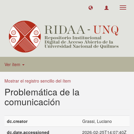
Toggl
navig
Ver ítem
Mostrar el registro sencillo del ítem
Problemática de la
comunicación
dc.creator
Grassi, Luciano
dc.date.accessioned
2026-02-25T14:07:40Z