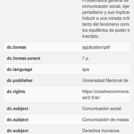
Problemática general de l
comunicación social, ejercic
periodismo y sus implicanci
Inducir a una mirada críti
tanto del fenómeno comun
los equilibrios de poder en
inscripto.
dc.format
application/pdf
dc.format.extent
7 p.
dc.language
spa
dc.publisher
Universidad Nacional de Q
dc.rights
https://creativecommons.or
sa/2.5/ar/
dc.subject
Comunicación social
dc.subject
Comunicación de masas
dc.subject
Derechos humanos