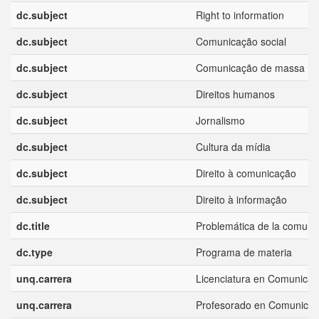
dc.subject
Right to information
dc.subject
Comunicação social
dc.subject
Comunicação de massa
dc.subject
Direitos humanos
dc.subject
Jornalismo
dc.subject
Cultura da mídia
dc.subject
Direito à comunicação
dc.subject
Direito à informação
dc.title
Problemática de la comuni
dc.type
Programa de materia
unq.carrera
Licenciatura en Comunicac
unq.carrera
Profesorado en Comunicaci