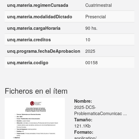
unq.materia.regimenCursada
Cuatrimestral
unq.materia.modalidadDictado
Presencial
unq.materia.cargaHoraria
90 hs.
unq.materia.creditos
10
unq.programa.fechaDeAprobacion
2025
unq.materia.codigo
00158
Ficheros en el ítem
Nombre:
2025-DCS-
ProblematicaComunicac ...
Tamaño:
121.1Kb
Formato:
application/