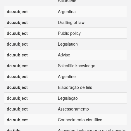
Saludable
dc.subject
Argentina
dc.subject
Drafting of law
dc.subject
Public policy
dc.subject
Legislation
dc.subject
Advise
dc.subject
Scientific knowledge
dc.subject
Argentine
dc.subject
Elaboração de leis
dc.subject
Legislação
dc.subject
Assessoramento
dc.subject
Conhecimento científico
dc.title
Asesoramiento experto en el desarrollo