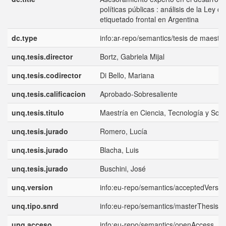
políticas públicas : análisis de la Ley de
etiquetado frontal en Argentina
dc.type
info:ar-repo/semantics/tesis de maestrí
unq.tesis.director
Bortz, Gabriela Mijal
unq.tesis.codirector
Di Bello, Mariana
unq.tesis.calificacion
Aprobado-Sobresaliente
unq.tesis.titulo
Maestría en Ciencia, Tecnología y Soc
unq.tesis.jurado
Romero, Lucía
unq.tesis.jurado
Blacha, Luis
unq.tesis.jurado
Buschini, José
unq.version
info:eu-repo/semantics/acceptedVersio
unq.tipo.snrd
info:eu-repo/semantics/masterThesis
unq.acceso
info:eu-repo/semantics/openAccess