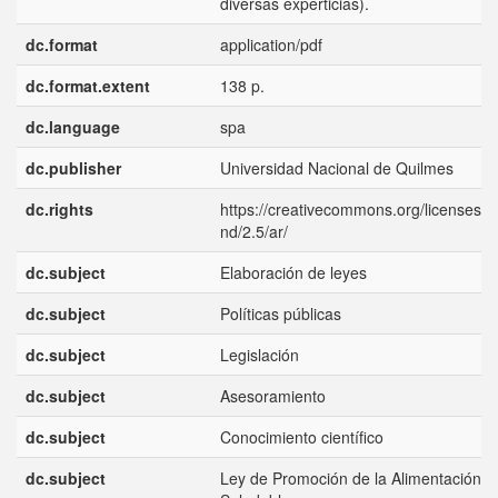
diversas experticias).
dc.format
application/pdf
dc.format.extent
138 p.
dc.language
spa
dc.publisher
Universidad Nacional de Quilmes
dc.rights
https://creativecommons.org/licenses/b
nd/2.5/ar/
dc.subject
Elaboración de leyes
dc.subject
Políticas públicas
dc.subject
Legislación
dc.subject
Asesoramiento
dc.subject
Conocimiento científico
dc.subject
Ley de Promoción de la Alimentación