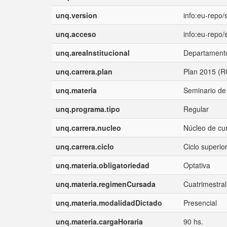
unq.version
info:eu-repo
unq.acceso
info:eu-repo
unq.areaInstitucional
Departamento
unq.carrera.plan
Plan 2015 (R
unq.materia
Seminario de
unq.programa.tipo
Regular
unq.carrera.nucleo
Núcleo de cur
unq.carrera.ciclo
Ciclo superio
unq.materia.obligatoriedad
Optativa
unq.materia.regimenCursada
Cuatrimestral
unq.materia.modalidadDictado
Presencial
unq.materia.cargaHoraria
90 hs.