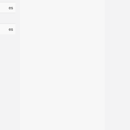
es
es