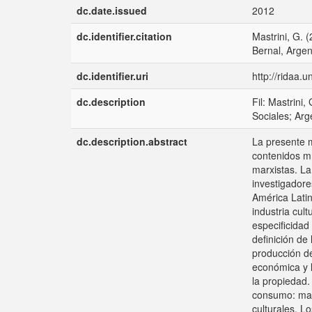
dc.date.issued
2012
dc.identifier.citation
Mastrini, G. 
Bernal, Argen
dc.identifier.uri
http://ridaa.
dc.description
Fil: Mastrini
Sociales; Arg
dc.description.abstract
La presente m
contenidos mí
marxistas. La
investigadore
América Latin
industria cul
especificidad
definición de 
producción de
económica y l
la propiedad.
consumo: mark
culturales. L