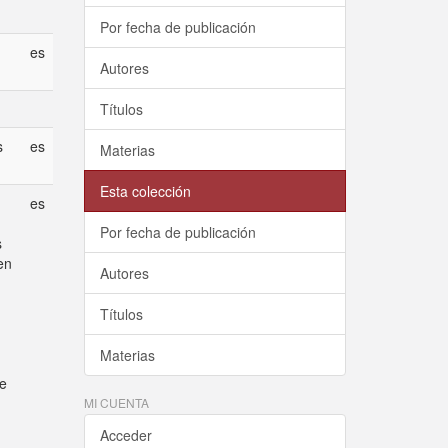
Por fecha de publicación
es
Autores
Títulos
s
es
Materias
Esta colección
es
Por fecha de publicación
s
en
Autores
Títulos
Materias
de
MI CUENTA
Acceder