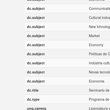
dc.subject
Communicatio
dc.subject
Cultural indus
dc.subject
New tchnolog
dc.subject
Market
dc.subject
Economy
dc.subject
Políticas de
dc.subject
Indústria cult
dc.subject
Novas tecnol
dc.subject
Economia
dc.title
Seminario de
dc.type
Programa de 
unq.carrera
Licenciatura