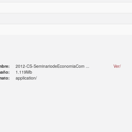
mbre:
2012-CS-SeminariodeEconomiaCom ...
Ver/
año:
1.119Mb
mato:
application/