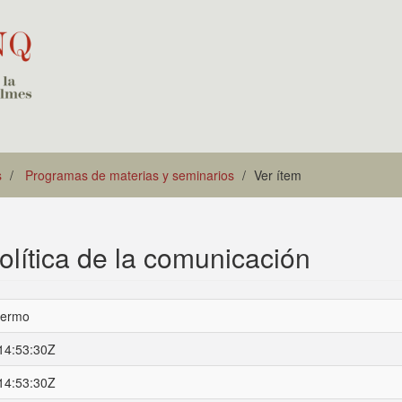
s
Programas de materias y seminarios
Ver ítem
lítica de la comunicación
llermo
14:53:30Z
14:53:30Z