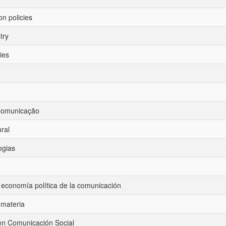
n policies
try
ies
 Comunicação
ural
ogias
 economía política de la comunicación
materia
 en Comunicación Social