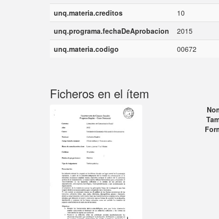
unq.materia.creditos
10
unq.programa.fechaDeAprobacion
2015
unq.materia.codigo
00672
Ficheros en el ítem
No
Tam
For