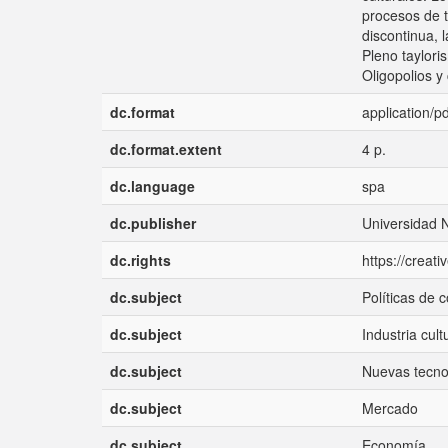
procesos de t
discontinua, 
Pleno taylori
Oligopolios y 
dc.format
application/pd
dc.format.extent
4 p.
dc.language
spa
dc.publisher
Universidad 
dc.rights
https://creat
dc.subject
Políticas de 
dc.subject
Industria cult
dc.subject
Nuevas tecno
dc.subject
Mercado
dc.subject
Economía