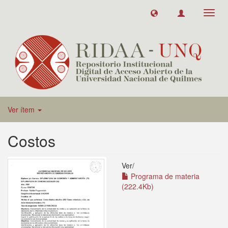
Toggl
navig
Ver ítem
Costos
Ver/
Programa de materia
(222.4Kb)