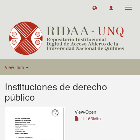
Toggl
navig
View Item
Instituciones de derecho
público
View/
Open
(1.163Mb)