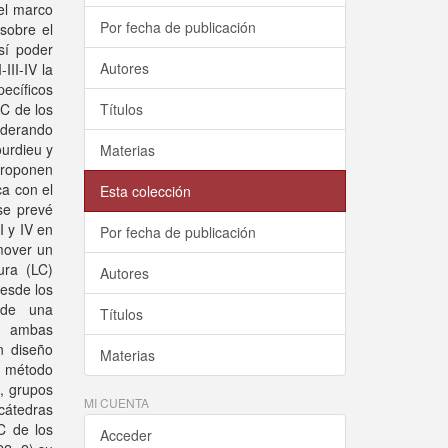
el marco
Por fecha de publicación
sobre el
sí poder
Autores
III-IV la
ecíficos
CC de los
Títulos
siderando
ourdieu y
Materias
proponen
ca con el
Esta colección
se prevé
I y IV en
Por fecha de publicación
omover un
ura (LC)
Autores
desde los
sde una
Títulos
de ambas
n diseño
Materias
l método
, grupos
MI CUENTA
 cátedras
C de los
Acceder