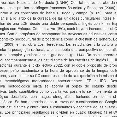
niversidad Nacional del Nordeste (UNNE). Con tal motivo, se aborda 
 propuesto por los sociólogos franceses Bourdieu y Passeron (2009) 
orno a los conceptos de habitus, juego y campo (p. 69), para a
ar si a lo largo de la cursada de las unidades curriculares Inglés I-II-
ción de una LCE, desde una doble perspectiva: Inglés con Fines Esp
Inglés con Enfoque Comunicativo (IEC), contribuye a incrementar el 
tes. Con el propósito de acompañar las trayectorias educativas, con
 contexto sociocultural de procedencia como la cuestión de género, B
n (2009) en su obra Los Herederos: los estudiantes y la cultura 
tar la pedagogía racional, la cual adopta una perspectiva democráti
de contemplar y subsanar desigualdades (p. 114). De esta manera 
 el acompañamiento a los estudiantes de las cátedras de Inglés I, II, II
ectorias durante el ciclo lectivo 2022, con el doble propósito de pr
desempeño académico a la hora de apropiarse de la lengua cult
ona, y acrecentar su CC como resultado de la exposición a la misma 
es metodológicos mencionados anteriormente: IFE e IFC. De
tiva metodológica mixta se aborda al objeto de estudio des
ivas tanto cuantitativa como cualitativa; para ello se implementa u
ógico descriptivo con rasgos etnográficos teniendo en cuenta e
ológico. Se han obtenido datos a través de cuestionarios de Google
con estudiantes y entrevistas a estudiantes y docentes de las cuatro
s. Los principales resultados se dividen en cuatro bloques: 1) el C