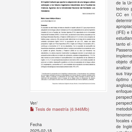
de la U
teórico
CC en t
determin
apropia
(IFE) e 
estudian
tanto el
Passero
implemen
objeto 
analizar
sus tray
óptimo 
anglosaj
enfoqu
perspec
perspect
Ver/
metodol
Tesis de maestría (6.946Mb)
fenomen
focales 
Fecha
de Inglé
2025-02-18