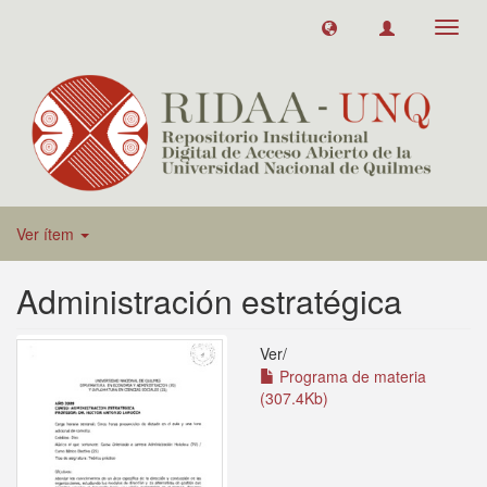
Toggl
navig
Ver ítem
Administración estratégica
Ver/
Programa de materia
(307.4Kb)