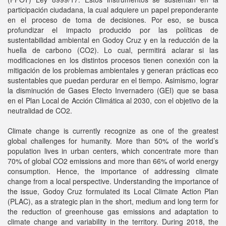
participación ciudadana, la cual adquiere un papel preponderante
en el proceso de toma de decisiones. Por eso, se busca
profundizar el impacto producido por las políticas de
sustentabilidad ambiental en Godoy Cruz y en la reducción de la
huella de carbono (CO2). Lo cual, permitirá aclarar si las
modificaciones en los distintos procesos tienen conexión con la
mitigación de los problemas ambientales y generan prácticas eco
sustentables que puedan perdurar en el tiempo. Asimismo, lograr
la disminución de Gases Efecto Invernadero (GEI) que se basa
en el Plan Local de Acción Climática al 2030, con el objetivo de la
neutralidad de CO2.
Climate change is currently recognize as one of the greatest
global challenges for humanity. More than 50% of the world’s
population lives in urban centers, which concentrate more than
70% of global CO2 emissions and more than 66% of world energy
consumption. Hence, the importance of addressing climate
change from a local perspective. Understanding the importance of
the issue, Godoy Cruz formulated its Local Climate Action Plan
(PLAC), as a strategic plan in the short, medium and long term for
the reduction of greenhouse gas emissions and adaptation to
climate change and variability in the territory. During 2018, the