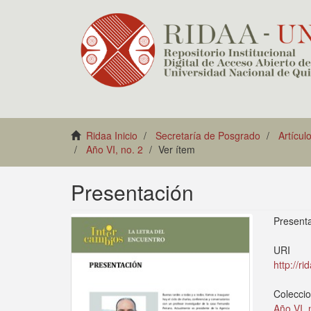
Ridaa Inicio
Secretaría de Posgrado
Artícul
Año VI, no. 2
Ver ítem
Presentación
Present
URI
http://r
Colecci
Año VI, 