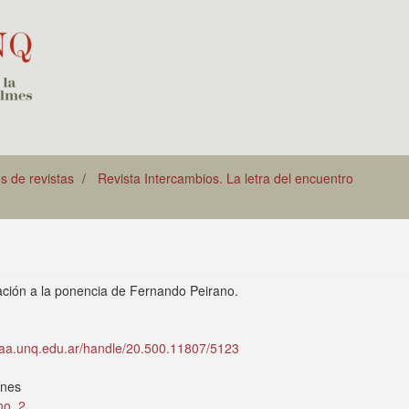
os de revistas
Revista Intercambios. La letra del encuentro
ación a la ponencia de Fernando Peirano.
idaa.unq.edu.ar/handle/20.500.11807/5123
ones
no. 2