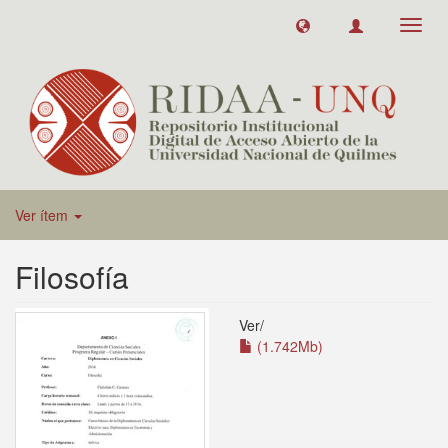
Toggl
navig
Ver ítem
Filosofía
Ver/
(1.742Mb)