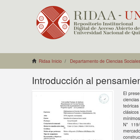
Ridaa Inicio
Departamento de Ciencias Sociale
Introducción al pensamien
El prese
ciencias
teórica
clásico
mínimos
N* 119/
mercado 
construc