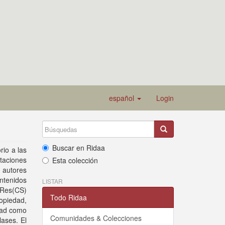
español
Login
Buscar en Ridaa
io a las
rtaciones
Esta colección
 autores
ntenidos
LISTAR
 Res(CS)
Todo Ridaa
opiedad,
edad como
Comunidades & Colecciones
lases. El