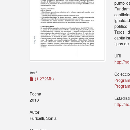
punto de
Fundame
conflic
igualda
político
Tipos d
capital
tipos de
URI
http://r
Ver/
Colecci
(1.272Mb)
Program
Program
Fecha
Estadist
2018
http://r
Autor
Puricelli, Sonia