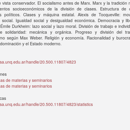
 vista conservador. El socialismo antes de Marx. Marx y la tradición 
ntos socioeconómicos de la división de clases. Estructura de 
tos políticos. Clases y máquina estatal. Alexis de Tocqueville: mov
d social. Igualdad social y desigualdad económica. Democracia y lib
. Émile Durkheim: lazo social y lazo moral. División de trabajo e indivi
e solidaridad: mecánica y orgánica. Progreso y división del tra
ismo según Max Weber. Religión y economía. Racionalidad y burocra
 dominación y el Estado moderno.
idaa.unq.edu.ar/handle/20.500.11807/4823
ones
as de materias y seminarios
as de materias y seminarios
icas
idaa.unq.edu.ar/handle/20.500.11807/4823/statistics