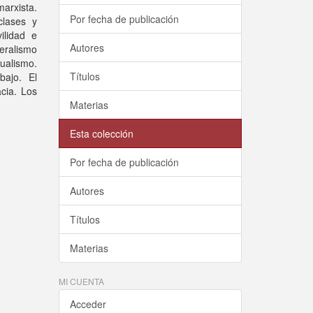
marxista.
Por fecha de publicación
clases y
ilidad e
Autores
eralismo
dualismo.
Títulos
bajo. El
cia. Los
Materias
Esta colección
Por fecha de publicación
Autores
Títulos
Materias
MI CUENTA
Acceder