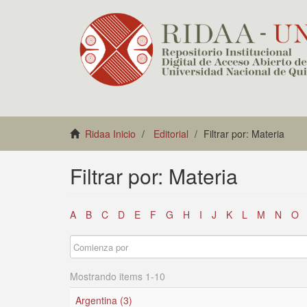
Ridaa Inicio
Editorial
Filtrar por: Materia
Filtrar por: Materia
A
B
C
D
E
F
G
H
I
J
K
L
M
N
O
Mostrando items 1-10
Argentina (3)