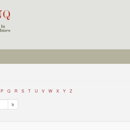
P
Q
R
S
T
U
V
W
X
Y
Z
Ir