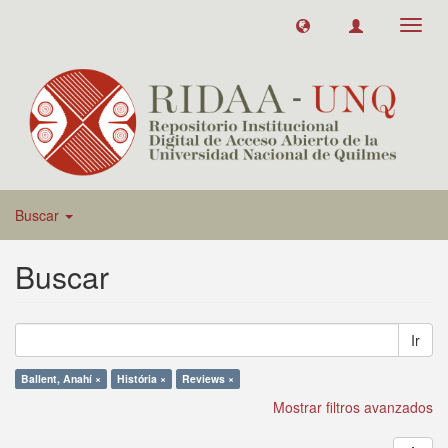
Toggl
navig
Buscar
Buscar
Ir
Ballent, Anahí ×
História ×
Reviews ×
Mostrar filtros avanzados