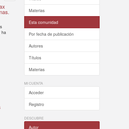
Max
Materias
nas.
Esta comunidad
os
r ha
Por fecha de publicación
Autores
Títulos
Materias
MI CUENTA
Acceder
Registro
a
DESCUBRE
Autor