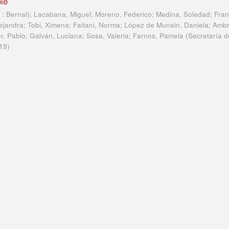
le
 : Bernal); Lacabana, Miguel; Moreno, Federico; Medina, Soledad; Fra
lejandra; Tobi, Ximena; Faitani, Norma; López de Munain, Daniela; Ambr
er, Pablo; Galván, Luciana; Sosa, Valeria; Farnos, Pamela
(
Secretaría d
19
)