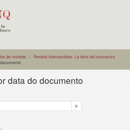
los de revistas
Revista Intercambios. La letra del encuentro
o documento
or data do documento
Ir