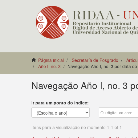
Página inicial
Secretaría de Posgrado
Artícu
Año I, no. 3
Navegação Año I, no. 3 por data d
Navegação Año I, no. 3 p
Ir para um ponto do índice:
Itens para a visualização no momento 1-1 of 1