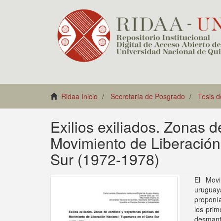
Ridaa Inicio
Secretaría de Posgrado
Tesis 
Exilios exiliados. Zonas de
Movimiento de Liberación
Sur (1972-1978)
El Movi
uruguay
proponí
los prim
desmant