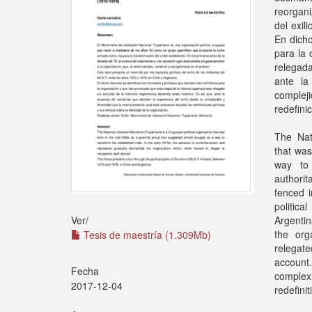
reorgani
del exil
En dicho
para la 
relegada
ante la
complej
redefini
The Nat
that was
way to 
authori
fenced i
politica
Argentin
Ver/
the org
Tesis de maestría (1.309Mb)
relegat
account.
Fecha
complexi
2017-12-04
redefinit