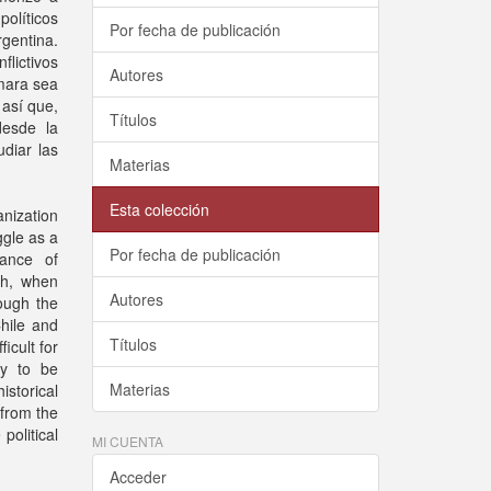
políticos
Por fecha de publicación
rgentina.
flictivos
Autores
mara sea
 así que,
Títulos
desde la
diar las
Materias
Esta colección
nization
ggle as a
Por fecha de publicación
vance of
ch, when
Autores
rough the
Chile and
Títulos
icult for
ry to be
Materias
storical
 from the
political
MI CUENTA
Acceder