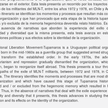
zarse en el exterior. Esta tesis presenta un recorrido por los trayectos 
io de los militantes del MLN-T, entre los años 1972 y 1978, en Chile y A
 itinerario se identifican los momentos y procesos que resultan más con
organización y que han provocado que esta etapa de la historia tupa
 y/o excluida de la memoria hegemónica devenida relato histórico. Es
 ausencia de narrativas que aborden la experiencia del exilio 
idad y diversidad que la misma presenta, esta tesis avanza en estu
ciones políticas y sus efectos sobre la identidad de la organización.
ional Liberation Movement-Tupamaros is a Uruguayan political orga
 born in the mid-1960s as a guerrilla group that suggested armed stru
transform the established order. In the early 1970s, the ad
tarianism and repression gradually dismantled the organization, whi
n, began to reorganize itself abroad. This thesis presents a tour th
l paths of the exile of MLN-T militants, between 1972 and 1978, in 
a. The itinerary identifies the moments and processes that are most diff
anization and which have caused this stage of Tupamaros histo
ed and / or excluded from the hegemonic memory which resulted in hi
 Thus, in the absence of narratives that deal with the exile experience
ty and diversity that it presents, this thesis advances in studying the 
ion and its effects on the identity of the organization.