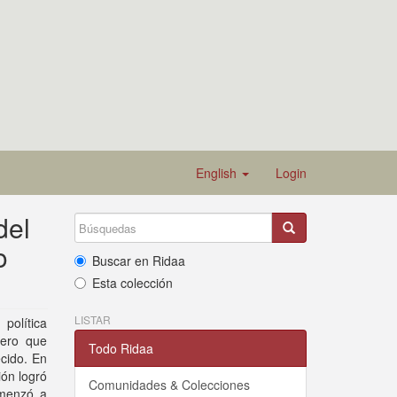
English
Login
del
o
Buscar en Ridaa
Esta colección
LISTAR
política
lero que
Todo Ridaa
cido. En
ión logró
Comunidades & Colecciones
omenzó a