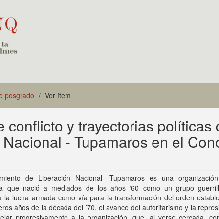
de posgrado
Ver ítem
 conflicto y trayectorias políticas 
 Nacional - Tupamaros en el Con
miento de Liberación Nacional- Tupamaros es una organización 
a que nació a mediados de los años ‘60 como un grupo guerril
a la lucha armada como vía para la transformación del orden estable
eros años de la década del ’70, el avance del autoritarismo y la repres
elar progresivamente a la organización, que, al verse cercada, c