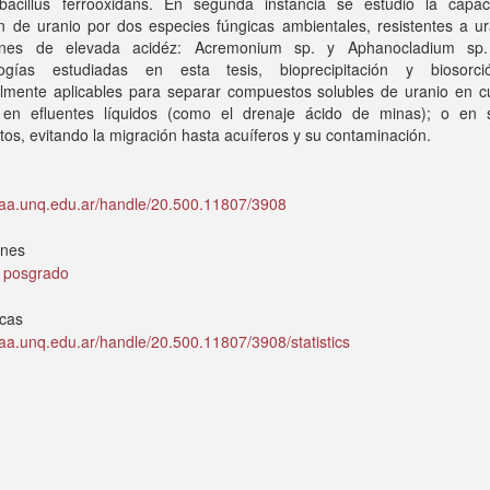
iobacillus ferrooxidans. En segunda instancia se estudió la capa
n de uranio por dos especies fúngicas ambientales, resistentes a ur
iones de elevada acidéz: Acremonium sp. y Aphanocladium sp
ogías estudiadas en esta tesis, bioprecipitación y biosorc
almente aplicables para separar compuestos solubles de uranio en c
en efluentes líquidos (como el drenaje ácido de minas); o en 
os, evitando la migración hasta acuíferos y su contaminación.
idaa.unq.edu.ar/handle/20.500.11807/3908
ones
e posgrado
icas
idaa.unq.edu.ar/handle/20.500.11807/3908/statistics