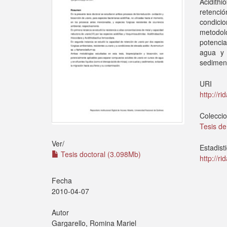
Acidith
retenció
condic
metodol
potenci
agua y 
sediment
URI
http://r
Colecci
Tesis d
Ver/
Estadist
Tesis doctoral (3.098Mb)
http://r
Fecha
2010-04-07
Autor
Gargarello, Romina Mariel