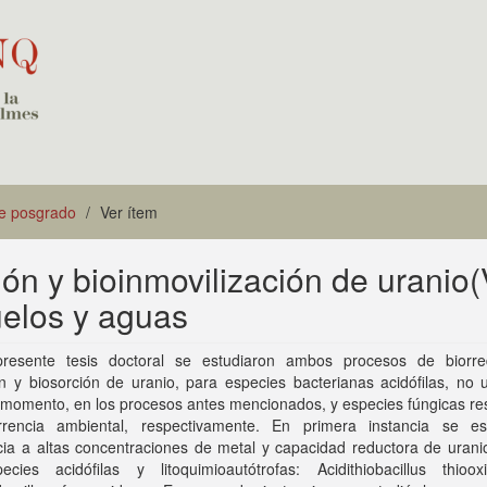
de posgrado
Ver ítem
ón y bioinmovilización de uranio(
uelos y aguas
resente tesis doctoral se estudiaron ambos procesos de biorre
n y biosorción de uranio, para especies bacterianas acidófilas, no u
 momento, en los procesos antes mencionados, y especies fúngicas re
rencia ambiental, respectivamente. En primera instancia se es
cia a altas concentraciones de metal y capacidad reductora de urani
ecies acidófilas y litoquimioautótrofas: Acidithiobacillus thioo