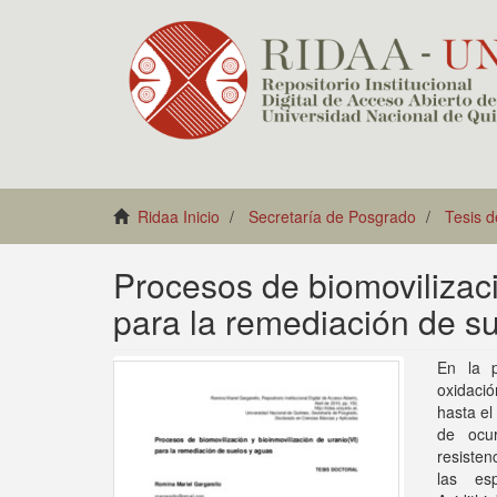
Ridaa Inicio
Secretaría de Posgrado
Tesis 
Procesos de biomovilizaci
para la remediación de s
En la p
oxidació
hasta el
de ocur
resisten
las esp