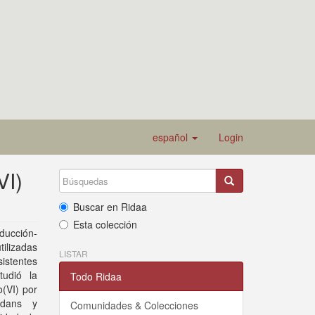
español
Login
VI)
Buscar en Ridaa
Esta colección
ducción-
tilizadas
LISTAR
sistentes
tudió la
Todo Ridaa
o(VI) por
xidans y
Comunidades & Colecciones