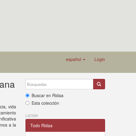
español
Login
iana
Buscar en Ridaa
Esta colección
cia, vida
uzamiento
LISTAR
ficativa
imos a la
Todo Ridaa