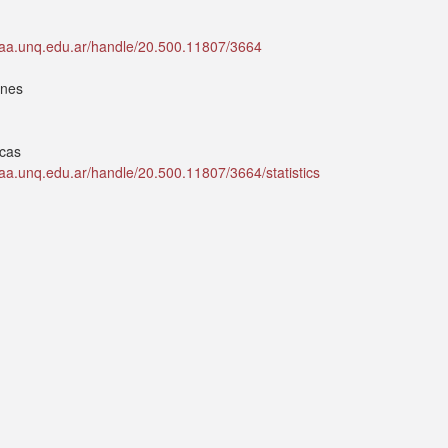
idaa.unq.edu.ar/handle/20.500.11807/3664
ones
icas
idaa.unq.edu.ar/handle/20.500.11807/3664/statistics