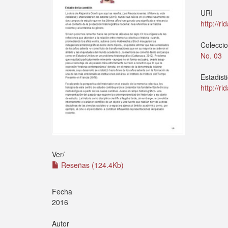
URI
http://r
Colecci
No. 03
Estadist
http://r
Ver/
Reseñas (124.4Kb)
Fecha
2016
Autor