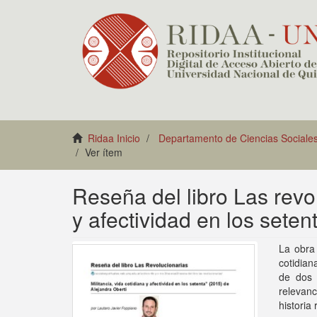
Ridaa Inicio
Departamento de Ciencias Sociale
Ver ítem
Reseña del libro Las revol
y afectividad en los seten
La obra 
cotidian
de dos 
relevanc
historia