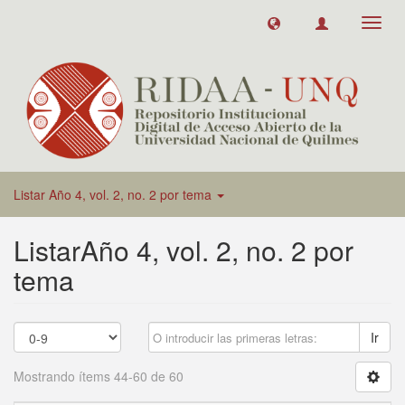
Toggl
navig
Listar Año 4, vol. 2, no. 2 por tema
ListarAño 4, vol. 2, no. 2 por
tema
Ir
Mostrando ítems 44-60 de 60