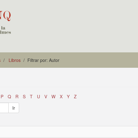
s
Libros
Filtrar por: Autor
P
Q
R
S
T
U
V
W
X
Y
Z
Ir