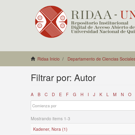
Ridaa Inicio
Departamento de Ciencias Sociale
Filtrar por: Autor
A
B
C
D
E
F
G
H
I
J
K
L
M
N
O
Mostrando items 1-3
Kadener, Nora (1)