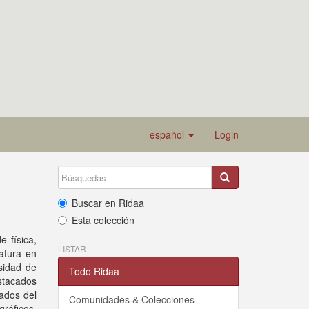
español
Login
Buscar en Ridaa
Esta colección
 física,
LISTAR
iatura en
sidad de
Todo Ridaa
stacados
ados del
Comunidades & Colecciones
gráficos,