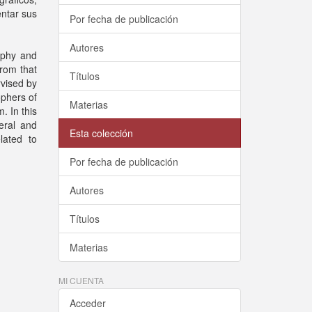
entar sus
Por fecha de publicación
Autores
ophy and
from that
Títulos
rvised by
phers of
Materias
. In this
eral and
Esta colección
lated to
Por fecha de publicación
Autores
Títulos
Materias
MI CUENTA
Acceder