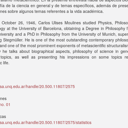
ofía de la ciencia en general y de temas específicos, además de pres
nes sobre algunos temas referentes a la vida académica.
 October 26, 1946, Carlos Ulises Moulines studied Physics, Philos
gy at the University of Barcelona, obtaining a Degree in Philosophy 
versity and a PhD in Philosophy from the University of Munich, supe
 Stegmüller. He is one of the most outstanding contemporary philoso
and one of the most prominent exponents of metascientific structuralism
w he talks about biographical aspects, philosophy of science in gen
c topics, as well as presenting his impressions on some topics re
 life.
idaa.unq.edu.ar/handle/20.500.11807/2575
ones
 no. 01
icas
idaa.unq.edu.ar/handle/20.500.11807/2575/statistics