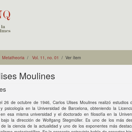
Metatheoria
Vol. 11, no. 01
Ver ítem
ises Moulines
nes
l 26 de octubre de 1946, Carlos Ulises Moulines realizó estudios de
a y psicología en la Universidad de Barcelona, obteniendo la Licenc
a en esa misma universidad y el doctorado en filosofía en la Univer
 bajo la dirección de Wolfgang Stegmüller. Es uno de los más de
s de la ciencia de la actualidad y uno de los exponentes más destac
ralismo metacientífico. En la presente entrevista habla de aspectos bio