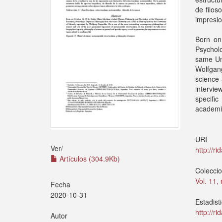
de filos
impresio
Born on
Psycholo
same Uni
Wolfgang
science 
intervie
specifi
academic
URI
Ver/
http://r
Artículos (304.9Kb)
Colecci
Vol. 11,
Fecha
2020-10-31
Estadist
http://r
Autor