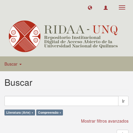
Toggl
navig
Buscar
Buscar
Ir
Literatura (Arte) ×
Compreensão ×
Mostrar filtros avanzados