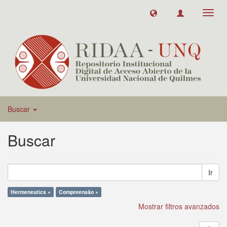
Toggl
navig
Buscar
Buscar
Ir
Hermeneutics ×
Compreensão ×
Mostrar filtros avanzados