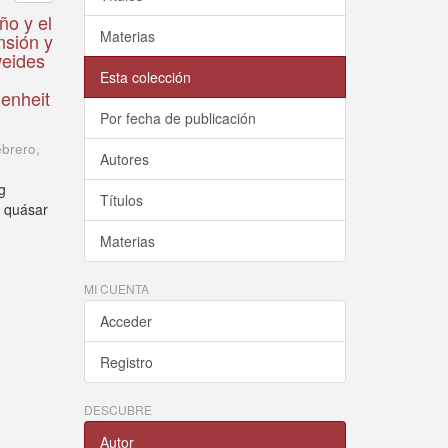
ño y el
Materias
nsión y
weides
Esta colección
enheit
Por fecha de publicación
ebrero
,
Autores
g
Títulos
l quásar
Materias
MI CUENTA
Acceder
Registro
DESCUBRE
Autor