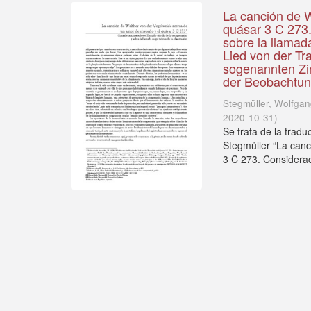
La canción de 
quásar 3 C 273.
sobre la llamad
Lied von der T
sogenannten Zi
der Beobachtu
Stegmüller, Wolfga
2020-10-31
)
Se trata de la trad
Stegmüller “La can
3 C 273. Considerac