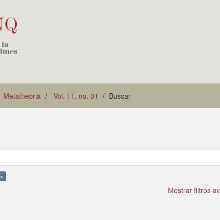
Metatheoria
Vol. 11, no. 01
Buscar
 ×
Mostrar filtros 