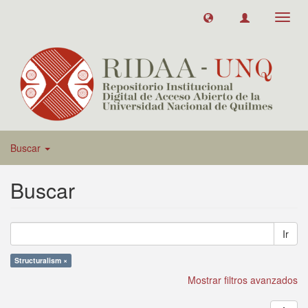
Toggl
navig
Buscar
Buscar
Ir
Structuralism ×
Mostrar filtros avanzados