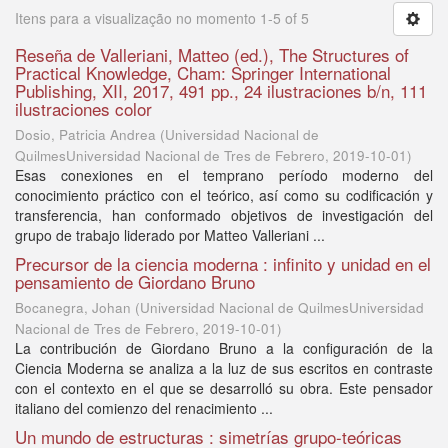
Itens para a visualização no momento 1-5 of 5
Reseña de Valleriani, Matteo (ed.), The Structures of
Practical Knowledge, Cham: Springer International
Publishing, XII, 2017, 491 pp., 24 ilustraciones b/n, 111
ilustraciones color
Dosio, Patricia Andrea
(
Universidad Nacional de
QuilmesUniversidad Nacional de Tres de Febrero
,
2019-10-01
)
Esas conexiones en el temprano período moderno del
conocimiento práctico con el teórico, así como su codificación y
transferencia, han conformado objetivos de investigación del
grupo de trabajo liderado por Matteo Valleriani ...
Precursor de la ciencia moderna : infinito y unidad en el
pensamiento de Giordano Bruno
Bocanegra, Johan
(
Universidad Nacional de QuilmesUniversidad
Nacional de Tres de Febrero
,
2019-10-01
)
La contribución de Giordano Bruno a la configuración de la
Ciencia Moderna se analiza a la luz de sus escritos en contraste
con el contexto en el que se desarrolló su obra. Este pensador
italiano del comienzo del renacimiento ...
Un mundo de estructuras : simetrías grupo-teóricas