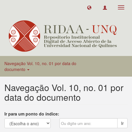
Toggl
navig
Navegação Vol. 10, no. 01 por data do
documento
Navegação Vol. 10, no. 01 por
data do documento
Ir para um ponto do índice:
Ir