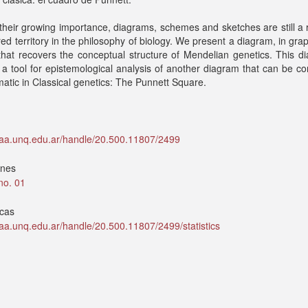
their growing importance, diagrams, schemes and sketches are still a r
ed territory in the philosophy of biology. We present a diagram, in gr
that recovers the conceptual structure of Mendelian genetics. This d
a tool for epistemological analysis of another diagram that can be c
atic in Classical genetics: The Punnett Square.
idaa.unq.edu.ar/handle/20.500.11807/2499
ones
 no. 01
icas
idaa.unq.edu.ar/handle/20.500.11807/2499/statistics