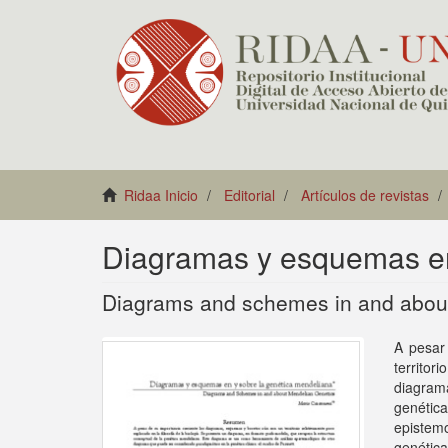
Ridaa Inicio
Editorial
Artículos de revistas
Diagramas y esquemas en
Diagrams and schemes in and about
A pesar
territor
diagram
genéti
epistem
genética