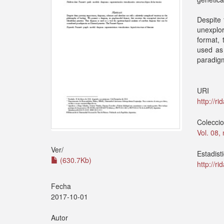
Despite 
unexplor
format, 
used as 
paradigm
URI
http://r
Colecci
Vol. 08,
Ver/
Estadist
(630.7Kb)
http://r
Fecha
2017-10-01
Autor