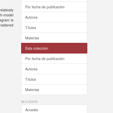
Por fecha de publicación
elatively
aph-model
Autores
iagram is
onsidered
Títulos
Materias
Esta colección
Por fecha de publicación
Autores
Títulos
Materias
MI CUENTA
Acceder