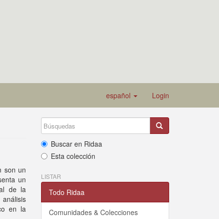
español
Login
Buscar en Ridaa
Esta colección
n son un
LISTAR
esenta un
al de la
Todo Ridaa
nálisis
co en la
Comunidades & Colecciones