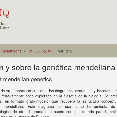
Metatheoria
Vol. 08, no. 01
Ver ítem
 y sobre la genética mendeliana
 mendelian genetics
 de su importancia creciente los diagramas, esquemas y bocetos aú
io relativamente poco explorado en la filosofía de la biología. Se pr
a, en formato grafo-modelo, que recupera la estructura conceptu
ca mendeliana. Este diagrama se usa como herramienta de a
ológico de otro diagrama que puede ser considerado paradigmáti
 clásica: el cuadro de Punnett.