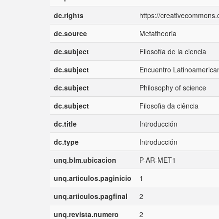
dc.rights
https://creativecommons.o
dc.source
Metatheoria
dc.subject
Filosofía de la ciencia
dc.subject
Encuentro Latinoamericano
dc.subject
Philosophy of science
dc.subject
Filosofia da ciência
dc.title
Introducción
dc.type
Introducción
unq.blm.ubicacion
P-AR-MET1
unq.articulos.paginicio
1
unq.articulos.pagfinal
2
unq.revista.numero
2