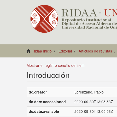
Ridaa Inicio
Editorial
Artículos de revistas
Mostrar el registro sencillo del ítem
Introducción
dc.creator
Lorenzano, Pablo
dc.date.accessioned
2020-09-30T13:05:53Z
dc.date.available
2020-09-30T13:05:53Z