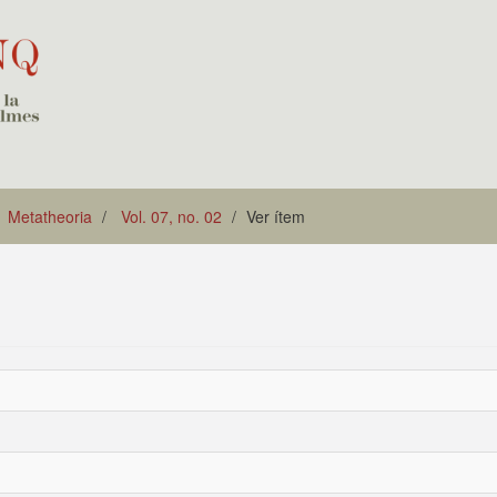
Metatheoria
Vol. 07, no. 02
Ver ítem