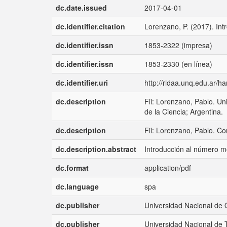
dc.date.issued
2017-04-01
dc.identifier.citation
Lorenzano, P. (2017). Int
dc.identifier.issn
1853-2322 (impresa)
dc.identifier.issn
1853-2330 (en línea)
dc.identifier.uri
http://ridaa.unq.edu.ar/
dc.description
Fil: Lorenzano, Pablo. Un
de la Ciencia; Argentina.
dc.description
Fil: Lorenzano, Pablo. Co
dc.description.abstract
Introducción al número 
dc.format
application/pdf
dc.language
spa
dc.publisher
Universidad Nacional de 
dc.publisher
Universidad Nacional de 