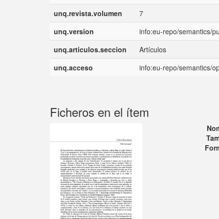
unq.revista.volumen
7
unq.version
info:eu-repo/semantics/p
unq.articulos.seccion
Artículos
unq.acceso
info:eu-repo/semantics/
Ficheros en el ítem
No
Tam
For