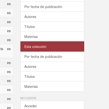
es
Por fecha de publicación
es
Autores
es
Títulos
es
Materias
es
Esta colección
ria
es
Por fecha de publicación
es
Autores
es
Títulos
es
Materias
es
MI CUENTA
es
Acceder
es