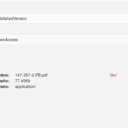
ublishedVersion
openAccess
mbre:
147-357-2-PB.pdf
Ver/
año:
77.45Kb
mato:
application/