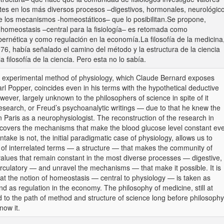
s en los más diversos procesos –digestivos, hormonales, neurológico
ñe los mecanismos -homeostáticos– que lo posibilitan.Se propone,
homeostasis –central para la fisiología– es retomada como
ibernética y como regulación en la economía.La filosofía de la medicina
76, había señalado el camino del método y la estructura de la ciencia
filosofía de la ciencia. Pero esta no lo sabía.
he experimental method of physiology, which Claude Bernard exposes
rl Popper, coincides even in his terms with the hypothetical deductive
ever, largely unknown to the philosophers of science in spite of it
 research, or Freud’s psychoanalytic writings — due to that he knew the
Paris as a neurophysiologist. The reconstruction of the research in
covers the mechanisms that make the blood glucose level constant ev
take is not, the initial paradigmatic case of physiology, allows us to
us of interrelated terms — a structure — that makes the community of
 values that remain constant in the most diverse processes — digestive,
irculatory — and unravel the mechanisms — that make it possible. It is
at the notion of homeostasis — central to physiology — is taken as
d as regulation in the economy. The philosophy of medicine, still at
d to the path of method and structure of science long before philosophy
now it.