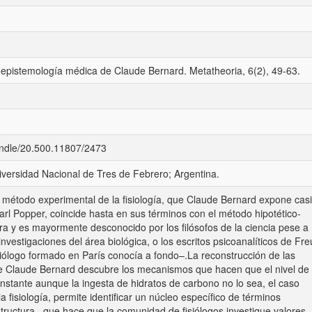
 epistemología médica de Claude Bernard. Metatheoria, 6(2), 49-63.
handle/20.500.11807/2473
iversidad Nacional de Tres de Febrero; Argentina.
l método experimental de la fisiología, que Claude Bernard expone casi
rl Popper, coincide hasta en sus términos con el método hipotético-
a y es mayormente desconocido por los filósofos de la ciencia pese a
nvestigaciones del área biológica, o los escritos psicoanalíticos de Fr
ólogo formado en París conocía a fondo–.La reconstrucción de las
ue Claude Bernard descubre los mecanismos que hacen que el nivel de
stante aunque la ingesta de hidratos de carbono no lo sea, el caso
la fisiología, permite identificar un núcleo específico de términos
tructura– que hace que la comunidad de fisiólogos investigue valores