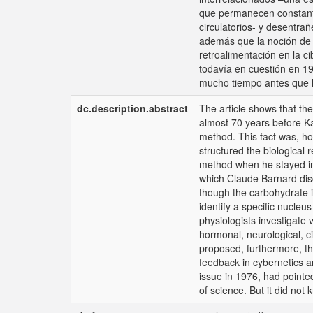
que permanecen constante
circulatorios- y desentra
además que la noción de 
retroalimentación en la c
todavía en cuestión en 19
mucho tiempo antes que la 
dc.description.abstract
The article shows that t
almost 70 years before Ka
method. This fact was, how
structured the biological
method when he stayed in 
which Claude Barnard dis
though the carbohydrate in
identify a specific nucle
physiologists investigate
hormonal, neurological, c
proposed, furthermore, th
feedback in cybernetics an
issue in 1976, had pointe
of science. But it did not k