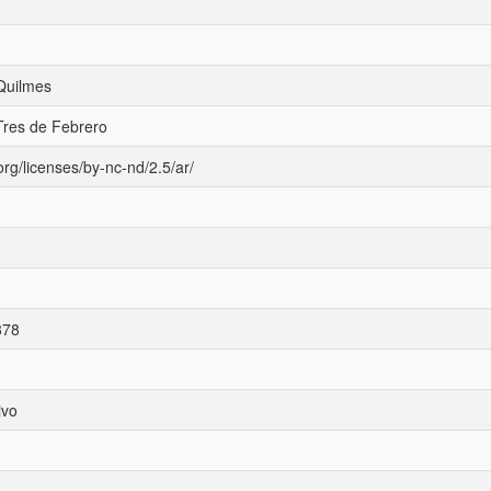
Quilmes
Tres de Febrero
rg/licenses/by-nc-nd/2.5/ar/
878
ivo