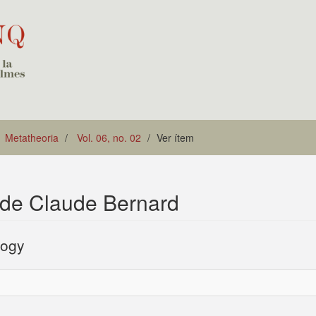
Metatheoria
Vol. 06, no. 02
Ver ítem
 de Claude Bernard
logy