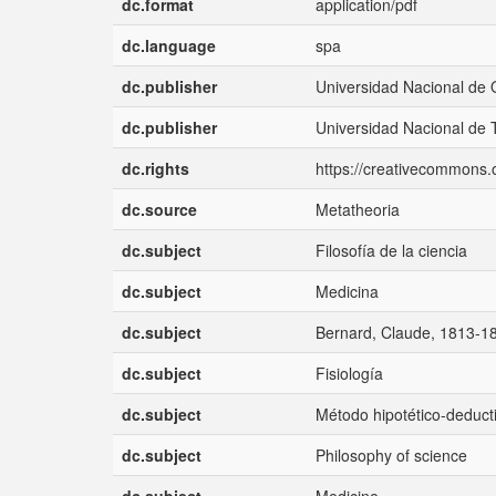
dc.format
application/pdf
dc.language
spa
dc.publisher
Universidad Nacional de 
dc.publisher
Universidad Nacional de 
dc.rights
https://creativecommons.o
dc.source
Metatheoria
dc.subject
Filosofía de la ciencia
dc.subject
Medicina
dc.subject
Bernard, Claude, 1813-1
dc.subject
Fisiología
dc.subject
Método hipotético-deduct
dc.subject
Philosophy of science