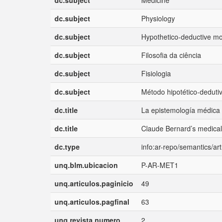
dc.subject
Medicine
dc.subject
Physiology
dc.subject
Hypothetico-deductive m
dc.subject
Filosofia da ciência
dc.subject
Fisiologia
dc.subject
Método hipotético-deduti
dc.title
La epistemología médica
dc.title
Claude Bernard’s medical
dc.type
info:ar-repo/semantics/art
unq.blm.ubicacion
P-AR-MET1
unq.articulos.paginicio
49
unq.articulos.pagfinal
63
unq.revista.numero
2