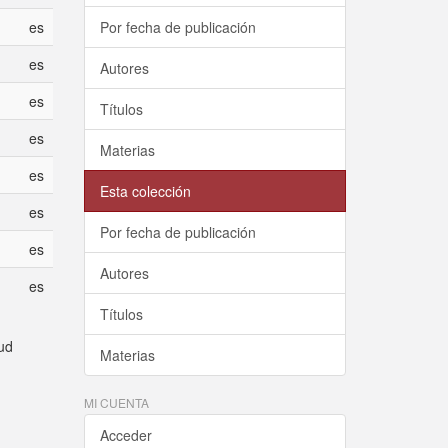
es
Por fecha de publicación
es
Autores
es
Títulos
es
Materias
es
Esta colección
es
Por fecha de publicación
es
Autores
es
Títulos
eud
Materias
MI CUENTA
Acceder