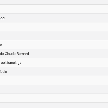
odel
vo
 de Claude Bernard
 epistemology
ículo