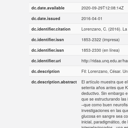
dc.date.available
2020-09-29T12:08:14Z
dc.date.issued
2016-04-01
dc.identifier.citation
Lorenzano, C. (2016). La
dc.identifier.issn
1853-2322 (impresa)
dc.identifier.issn
1853-2330 (en línea)
dc.identifier.uri
http://ridaa.unq.edu.ar/
dc.description
Fil: Lorenzano, César. Un
dc.description.abstract
El artículo muestra que e
setenta años antes que Ka
deductivo. Sin embargo er
que se estructurando las i
–que como buen neurofisi
investigaciones en las q
glucosa en sangre sea con
inicial, paradigmático, de 
interrelacionados –una es