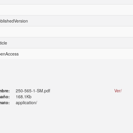
ublishedVersion
icle
openAccess
mbre:
250-565-1-SM.pdf
Ver/
año:
168.1Kb
mato:
application/