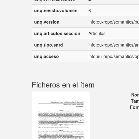
unq.revista.volumen
6
unq.version
info:eu-repo/semantics/p
unq.articulos.seccion
Artículos
unq.tipo.snrd
info:eu-repo/semantics/art
unq.acceso
info:eu-repo/semantics/
Ficheros en el ítem
No
Tam
For