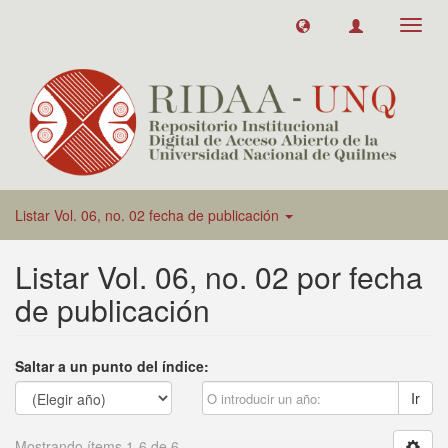
Toggl
navig
Listar Vol. 06, no. 02 fecha de publicación
Listar Vol. 06, no. 02 por fecha
de publicación
Saltar a un punto del índice:
Ir
Mostrando ítems 1-6 de 6