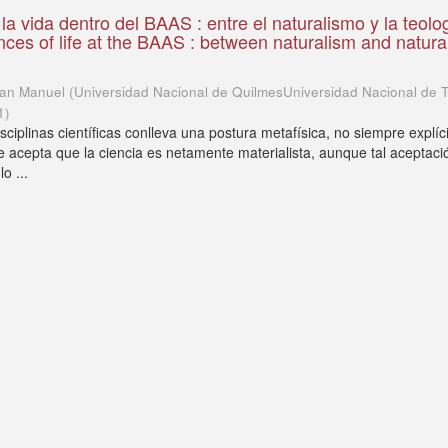
la vida dentro del BAAS : entre el naturalismo y la teolo
nces of life at the BAAS : between naturalism and natura
uan Manuel
(
Universidad Nacional de QuilmesUniversidad Nacional de 
1
)
isciplinas científicas conlleva una postura metafísica, no siempre explíci
e acepta que la ciencia es netamente materialista, aunque tal aceptaci
o ...