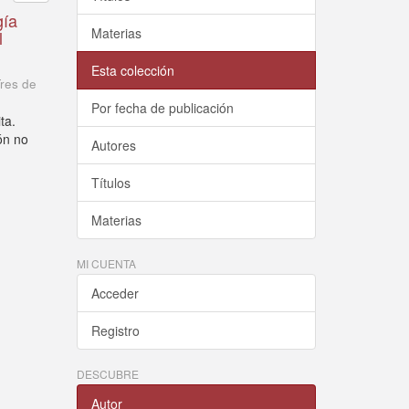
gía
Materias
l
Esta colección
Tres de
Por fecha de publicación
ta.
ón no
Autores
Títulos
Materias
MI CUENTA
Acceder
Registro
DESCUBRE
Autor