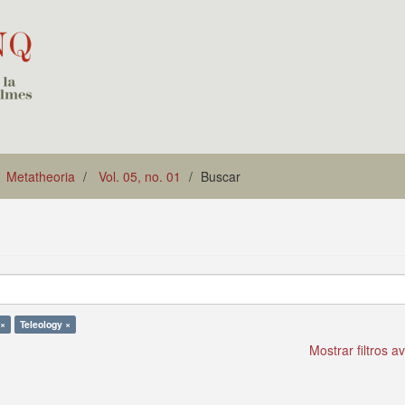
Metatheoria
Vol. 05, no. 01
Buscar
 ×
Teleology ×
Mostrar filtros 