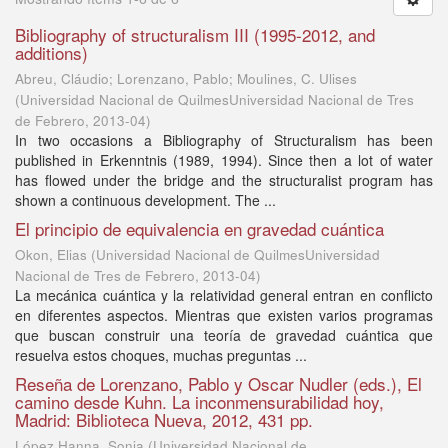
Bibliography of structuralism III (1995-2012, and
additions)
Abreu, Cláudio; Lorenzano, Pablo; Moulines, C. Ulises
(
Universidad Nacional de QuilmesUniversidad Nacional de Tres
de Febrero
,
2013-04
)
In two occasions a Bibliography of Structuralism has been
published in Erkenntnis (1989, 1994). Since then a lot of water
has flowed under the bridge and the structuralist program has
shown a continuous development. The ...
El principio de equivalencia en gravedad cuántica
Okon, Elias
(
Universidad Nacional de QuilmesUniversidad
Nacional de Tres de Febrero
,
2013-04
)
La mecánica cuántica y la relatividad general entran en conflicto
en diferentes aspectos. Mientras que existen varios programas
que buscan construir una teoría de gravedad cuántica que
resuelva estos choques, muchas preguntas ...
Reseña de Lorenzano, Pablo y Oscar Nudler (eds.), El
camino desde Kuhn. La inconmensurabilidad hoy,
Madrid: Biblioteca Nueva, 2012, 431 pp.
López Hanna, Sonia
(
Universidad Nacional de