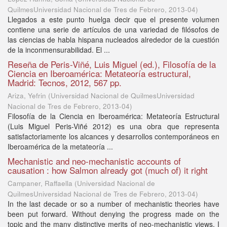
QuilmesUniversidad Nacional de Tres de Febrero
,
2013-04
)
Llegados a este punto huelga decir que el presente volumen
contiene una serie de artículos de una variedad de filósofos de
las ciencias de habla hispana nucleados alrededor de la cuestión
de la inconmensurabilidad. El ...
Reseña de Peris-Viñé, Luis Miguel (ed.), Filosofía de la
Ciencia en Iberoamérica: Metateoría estructural,
Madrid: Tecnos, 2012, 567 pp.
Ariza, Yefrin
(
Universidad Nacional de QuilmesUniversidad
Nacional de Tres de Febrero
,
2013-04
)
Filosofía de la Ciencia en Iberoamérica: Metateoría Estructural
(Luis Miguel Peris-Viñé 2012) es una obra que representa
satisfactoriamente los alcances y desarrollos contemporáneos en
Iberoamérica de la metateoría ...
Mechanistic and neo-mechanistic accounts of
causation : how Salmon already got (much of) it right
Campaner, Raffaella
(
Universidad Nacional de
QuilmesUniversidad Nacional de Tres de Febrero
,
2013-04
)
In the last decade or so a number of mechanistic theories have
been put forward. Without denying the progress made on the
topic and the many distinctive merits of neo-mechanistic views, I