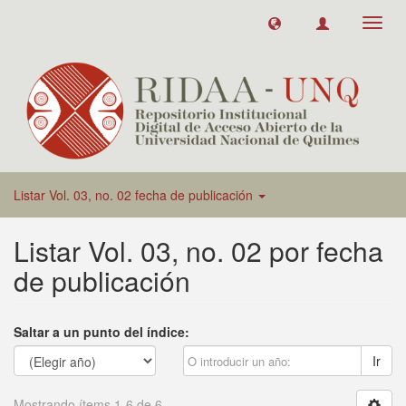
Toggl
navig
Listar Vol. 03, no. 02 fecha de publicación
Listar Vol. 03, no. 02 por fecha
de publicación
Saltar a un punto del índice:
Ir
Mostrando ítems 1-6 de 6