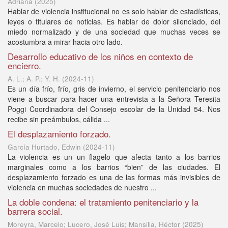
Adriana
(
2025
)
Hablar de violencia institucional no es solo hablar de estadísticas,
leyes o titulares de noticias. Es hablar de dolor silenciado, del
miedo normalizado y de una sociedad que muchas veces se
acostumbra a mirar hacia otro lado.
Desarrollo educativo de los niños en contexto de
encierro.
A. L.; A. P.; Y. H.
(
2024-11
)
Es un día frío, frío, gris de invierno, el servicio penitenciario nos
viene a buscar para hacer una entrevista a la Señora Teresita
Poggi Coordinadora del Consejo escolar de la Unidad 54. Nos
recibe sin preámbulos, cálida ...
El desplazamiento forzado.
García Hurtado, Edwin
(
2024-11
)
La violencia es un un flagelo que afecta tanto a los barrios
marginales como a los barrios “bien” de las ciudades. El
desplazamiento forzado es una de las formas más invisibles de
violencia en muchas sociedades de nuestro ...
La doble condena: el tratamiento penitenciario y la
barrera social.
Moreyra, Marcelo; Lucero, José Luis; Mansilla, Héctor
(
2025
)