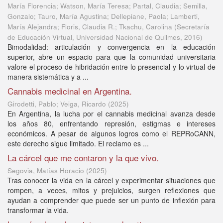
María Florencia; Watson, María Teresa; Partal, Claudia; Semilla,
Gonzalo; Tauro, María Agustina; Dellepiane, Paola; Lamberti,
María Alejandra; Floris, Claudia R.; Tkachu, Carolina
(
Secretaría
de Educación Virtual, Universidad Nacional de Quilmes
,
2016
)
Bimodalidad: articulación y convergencia en la educación
superior, abre un espacio para que la comunidad universitaria
valore el proceso de hibridación entre lo presencial y lo virtual de
manera sistemática y a ...
Cannabis medicinal en Argentina.
Girodetti, Pablo; Veiga, Ricardo
(
2025
)
En Argentina, la lucha por el cannabis medicinal avanza desde
los años 80, enfrentando represión, estigmas e intereses
económicos. A pesar de algunos logros como el REPRoCANN,
este derecho sigue limitado. El reclamo es ...
La cárcel que me contaron y la que vivo.
Segovia, Matías Horacio
(
2025
)
Tras conocer la vida en la cárcel y experimentar situaciones que
rompen, a veces, mitos y prejuicios, surgen reflexiones que
ayudan a comprender que puede ser un punto de inflexión para
transformar la vida.