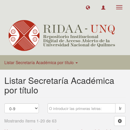
Toggl
navig
Listar Secretaría Académica por título
Listar Secretaría Académica
por título
Ir
Mostrando ítems 1-20 de 63