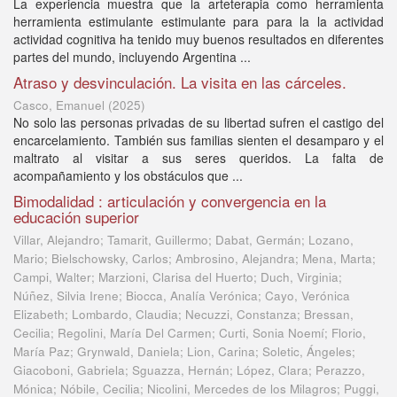
La experiencia muestra que la arteterapia como herramienta
herramienta estimulante estimulante para para la la actividad
actividad cognitiva ha tenido muy buenos resultados en diferentes
partes del mundo, incluyendo Argentina ...
Atraso y desvinculación. La visita en las cárceles.
Casco, Emanuel
(
2025
)
No solo las personas privadas de su libertad sufren el castigo del
encarcelamiento. También sus familias sienten el desamparo y el
maltrato al visitar a sus seres queridos. La falta de
acompañamiento y los obstáculos que ...
Bimodalidad : articulación y convergencia en la
educación superior
Villar, Alejandro; Tamarit, Guillermo; Dabat, Germán; Lozano,
Mario; Bielschowsky, Carlos; Ambrosino, Alejandra; Mena, Marta;
Campi, Walter; Marzioni, Clarisa del Huerto; Duch, Virginia;
Núñez, Silvia Irene; Biocca, Analía Verónica; Cayo, Verónica
Elizabeth; Lombardo, Claudia; Necuzzi, Constanza; Bressan,
Cecilia; Regolini, María Del Carmen; Curti, Sonia Noemí; Florio,
María Paz; Grynwald, Daniela; Lion, Carina; Soletic, Ángeles;
Giacoboni, Gabriela; Sguazza, Hernán; López, Clara; Perazzo,
Mónica; Nóbile, Cecilia; Nicolini, Mercedes de los Milagros; Puggi,