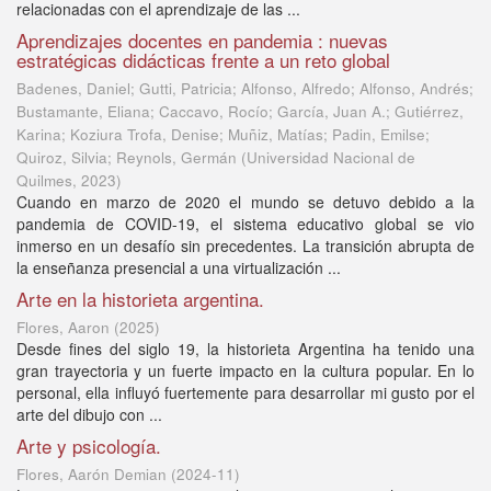
relacionadas con el aprendizaje de las ...
Aprendizajes docentes en pandemia : nuevas
estratégicas didácticas frente a un reto global
Badenes, Daniel; Gutti, Patricia; Alfonso, Alfredo; Alfonso, Andrés;
Bustamante, Eliana; Caccavo, Rocío; García, Juan A.; Gutiérrez,
Karina; Koziura Trofa, Denise; Muñiz, Matías; Padin, Emilse;
Quiroz, Silvia; Reynols, Germán
(
Universidad Nacional de
Quilmes
,
2023
)
Cuando en marzo de 2020 el mundo se detuvo debido a la
pandemia de COVID-19, el sistema educativo global se vio
inmerso en un desafío sin precedentes. La transición abrupta de
la enseñanza presencial a una virtualización ...
Arte en la historieta argentina.
Flores, Aaron
(
2025
)
Desde fines del siglo 19, la historieta Argentina ha tenido una
gran trayectoria y un fuerte impacto en la cultura popular. En lo
personal, ella influyó fuertemente para desarrollar mi gusto por el
arte del dibujo con ...
Arte y psicología.
Flores, Aarón Demian
(
2024-11
)