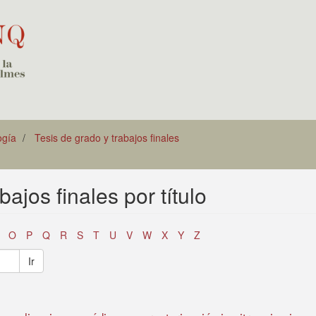
ogía
Tesis de grado y trabajos finales
bajos finales por título
O
P
Q
R
S
T
U
V
W
X
Y
Z
Ir