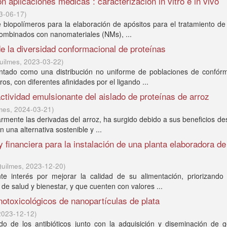
 aplicaciones médicas : caracterización in vitro e in vivo
3-06-17
)
de biopolímeros para la elaboración de apósitos para el tratamiento de
 combinados con nanomateriales (NMs), ...
e la diversidad conformacional de proteínas
uilmes
,
2023-03-22
)
entado como una distribución no uniforme de poblaciones de confór
os, con diferentes afinidades por el ligando ...
actividad emulsionante del aislado de proteínas de arroz
mes
,
2024-03-21
)
ularmente las derivadas del arroz, ha surgido debido a sus beneficios d
 una alternativa sostenible y ...
y financiera para la instalación de una planta elaboradora d
Quilmes
,
2023-12-20
)
e interés por mejorar la calidad de su alimentación, priorizando 
e salud y bienestar, y que cuenten con valores ...
notoxicológicos de nanopartículas de plata
2023-12-12
)
do de los antibióticos junto con la adquisición y diseminación de 