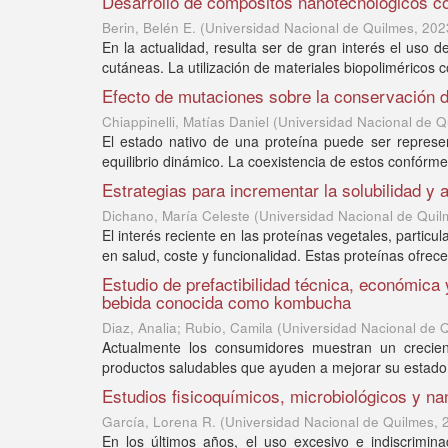
Desarrollo de compósitos nanotecnológicos con
Berin, Belén E.
(
Universidad Nacional de Quilmes
,
202
En la actualidad, resulta ser de gran interés el uso 
cutáneas. La utilización de materiales biopoliméricos
Efecto de mutaciones sobre la conservación d
Chiappinelli, Matías Daniel
(
Universidad Nacional de Q
El estado nativo de una proteína puede ser repres
equilibrio dinámico. La coexistencia de estos confórmer
Estrategias para incrementar la solubilidad y 
Dichano, María Celeste
(
Universidad Nacional de Quil
El interés reciente en las proteínas vegetales, partic
en salud, coste y funcionalidad. Estas proteínas ofrecen
Estudio de prefactibilidad técnica, económica 
bebida conocida como kombucha
Diaz, Analia; Rubio, Camila
(
Universidad Nacional de 
Actualmente los consumidores muestran un crecient
productos saludables que ayuden a mejorar su estado d
Estudios fisicoquímicos, microbiológicos y na
García, Lorena R.
(
Universidad Nacional de Quilmes
,
En los últimos años, el uso excesivo e indiscrimina