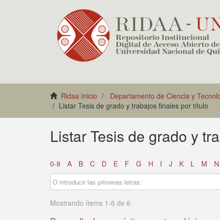
Ridaa Inicio
Departamento de Ciencia y Tecnol
Listar Tesis de grado y trabajos finales por título
Listar Tesis de grado y tra
0-9
A
B
C
D
E
F
G
H
I
J
K
L
M
N
Mostrando ítems 1-6 de 6