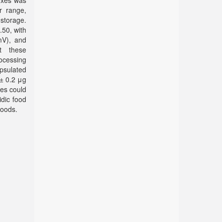
exes was
r range,
storage.
50, with
mV), and
at these
ocessing
psulated
 ± 0.2 μg
es could
idic food
foods.