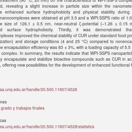
 treatment (90 °C, 20 min) on the characteristics of WPI-SSPS compl
d, revealing a slight increase in particle size within the nanomete
de enhanced surface hydrophobicity and physical stability during 
 nanocomplexes were obtained at pH 3.5 and a WPI:SSPS ratio of 1:0.
cle size of 126.1 ± 0.5 nm, near-neutral ζ-potential (–1.26 ± 0.15 
ed surface hydrophobicity. Thirdly, it was demonstrated th
lexes improved the chemical stability of CUR under standard food pr
rization) and storage conditions (4 and 25 °C) compared to nonenca
 encapsulation efficiency was 83 ± 3%, with a loading capacity of 5.5
complex. In summary, the results indicate that WPI-SSPS nanoparticl
ely encapsulate and stabilize bioactive compounds such as CUR in ac
, offering new possibilities for the development of enhanced functional 
idaa.unq.edu.ar/handle/20.500.11807/4528
ones
 grado y trabajos finales
icas
idaa.unq.edu.ar/handle/20.500.11807/4528/statistics