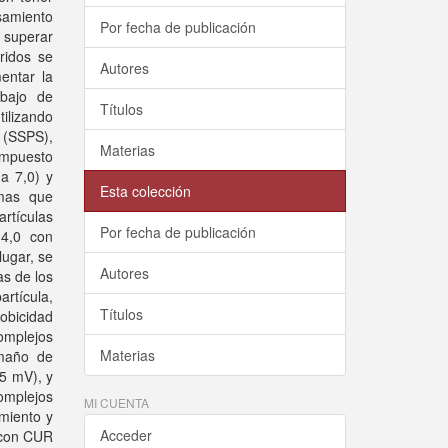
esamiento
Por fecha de publicación
 superar
ridos se
Autores
entar la
abajo de
Títulos
ilizando
 (SSPS),
Materias
ompuesto
 a 7,0) y
Esta colección
imas que
rtículas
Por fecha de publicación
 4,0 con
lugar, se
Autores
as de los
rtícula,
Títulos
obicidad
omplejos
Materias
amaño de
15 mV), y
complejos
MI CUENTA
miento y
Acceder
 con CUR