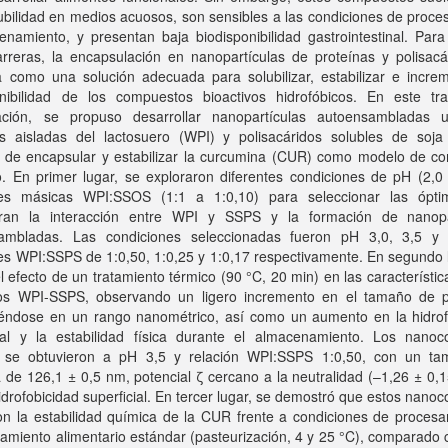
ubilidad en medios acuosos, son sensibles a las condiciones de proc
namiento, y presentan baja biodisponibilidad gastrointestinal. Para
arreras, la encapsulación en nanopartículas de proteínas y polisacá
a como una solución adecuada para solubilizar, estabilizar e increm
onibilidad de los compuestos bioactivos hidrofóbicos. En este tr
gación, se propuso desarrollar nanopartículas autoensambladas ut
as aisladas del lactosuero (WPI) y polisacáridos solubles de soja
 de encapsular y estabilizar la curcumina (CUR) como modelo de c
o. En primer lugar, se exploraron diferentes condiciones de pH (2,0
nes másicas WPI:SSOS (1:1 a 1:0,10) para seleccionar las ópt
ran la interacción entre WPI y SSPS y la formación de nanopa
ambladas. Las condiciones seleccionadas fueron pH 3,0, 3,5 y
es WPI:SSPS de 1:0,50, 1:0,25 y 1:0,17 respectivamente. En segundo 
l efecto de un tratamiento térmico (90 °C, 20 min) en las característic
os WPI-SSPS, observando un ligero incremento en el tamaño de pa
éndose en un rango nanométrico, así como un aumento en la hidrof
cial y la estabilidad física durante el almacenamiento. Los nanoc
 se obtuvieron a pH 3,5 y relación WPI:SSPS 1:0,50, con un t
a de 126,1 ± 0,5 nm, potencial ζ cercano a la neutralidad (–1,26 ± 0,
drofobicidad superficial. En tercer lugar, se demostró que estos nano
on la estabilidad química de la CUR frente a condiciones de procesa
amiento alimentario estándar (pasteurización, 4 y 25 °C), comparado