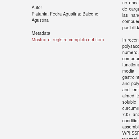
no enca
Autor
de carg
Platania, Fedra Agustina; Balcone,
las nan
Agustina
compues
posibili
Metadata
Mostrar el registro completo del ítem
In recen
polysacc
numerous
compound
functio
media,
gastroin
and poly
and enh
aimed t
soluble
curcumin
7.0) an
conditi
assembl
WPI:SSPS