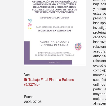
baja sol
y almace
estas b
present
biodisp
investi
proteín
capaces
bioactiv
relacio
asegura
autoens
relacion
evaluó e
complej
Ver/
manteni
superfi
Trabajo Final Platania Balcone
óptimos
(5.327Mb)
partícul
mayor hi
Fecha
mejorar
2023-07-05
almacen