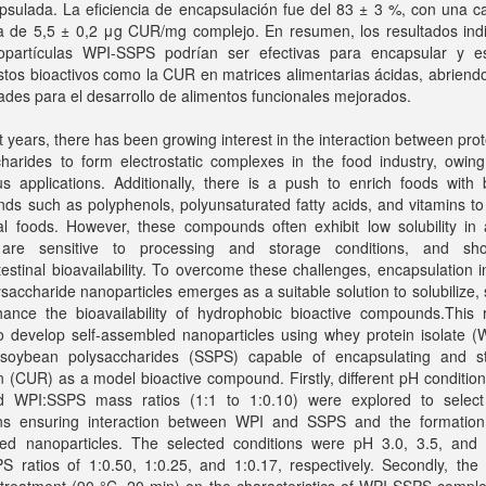
psulada. La eficiencia de encapsulación fue del 83 ± 3 %, con una c
a de 5,5 ± 0,2 μg CUR/mg complejo. En resumen, los resultados ind
opartículas WPI-SSPS podrían ser efectivas para encapsular y est
tos bioactivos como la CUR en matrices alimentarias ácidas, abriend
dades para el desarrollo de alimentos funcionales mejorados.
t years, there has been growing interest in the interaction between pro
harides to form electrostatic complexes in the food industry, owing
 applications. Additionally, there is a push to enrich foods with b
s such as polyphenols, polyunsaturated fatty acids, and vitamins to
nal foods. However, these compounds often exhibit low solubility in
 are sensitive to processing and storage conditions, and sh
testinal bioavailability. To overcome these challenges, encapsulation i
saccharide nanoparticles emerges as a suitable solution to solubilize, s
ance the bioavailability of hydrophobic bioactive compounds.This 
o develop self-assembled nanoparticles using whey protein isolate (
 soybean polysaccharides (SSPS) capable of encapsulating and sta
 (CUR) as a model bioactive compound. Firstly, different pH condition
d WPI:SSPS mass ratios (1:1 to 1:0.10) were explored to select
ons ensuring interaction between WPI and SSPS and the formation 
ed nanoparticles. The selected conditions were pH 3.0, 3.5, and 
 ratios of 1:0.50, 1:0.25, and 1:0.17, respectively. Secondly, the 