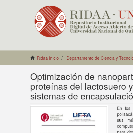
Ridaa Inicio
Departamento de Ciencia y Tecnol
Optimización de nanopar
proteínas del lactosuero 
sistemas de encapsulaci
En los 
polisacá
sus múl
compues
para de