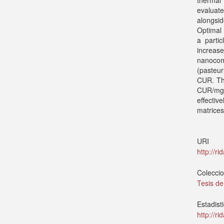
thermal
evaluate
alongsi
Optimal
a parti
increas
nanocomp
(pasteu
CUR. The
CUR/mg 
effectiv
matrices
URI
http://r
Colecci
Tesis de
Estadist
http://r