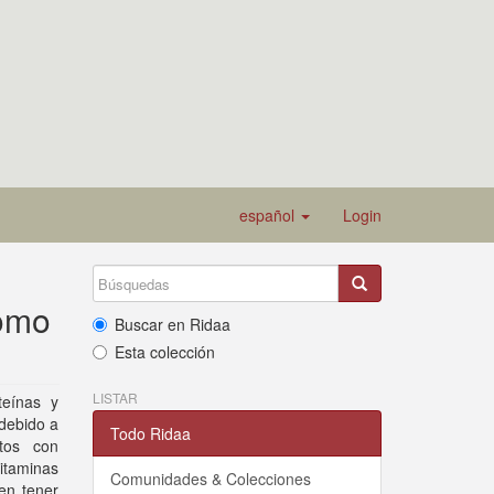
español
Login
como
Buscar en Ridaa
Esta colección
LISTAR
teínas y
 debido a
Todo Ridaa
ntos con
itaminas
Comunidades & Colecciones
en tener