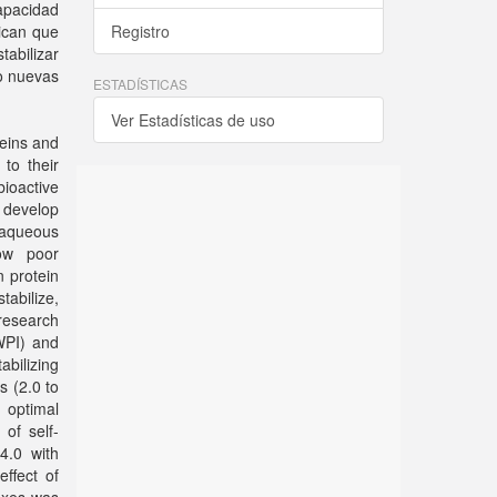
apacidad
ican que
Registro
abilizar
o nuevas
ESTADÍSTICAS
Ver Estadísticas de uso
teins and
 to their
ioactive
 develop
 aqueous
ow poor
n protein
tabilize,
research
WPI) and
bilizing
s (2.0 to
 optimal
of self-
4.0 with
effect of