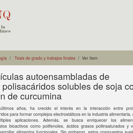
ogía
Tesis de grado y trabajos finales
Ver ítem
tículas autoensambladas de
y polisacáridos solubles de soja 
ón de curcumina
últimos años, ha crecido el interés en la interacción entre pro
ridos para formar complejos electrostáticos en la industria alimentaria,
tiples aplicaciones. Además, se busca enriquecer los alime
tos bioactivos como polifenoles, ácidos grasos poliinsaturados y v
sarrollar alimentos funcionales. Sin embargo, estos compuestos suel