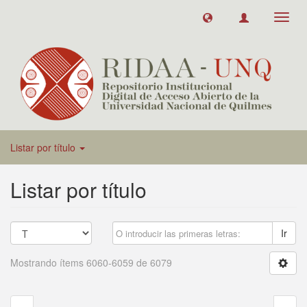
Toggl
navig
Listar por título
Listar por título
Ir
Mostrando ítems 6060-6059 de 6079