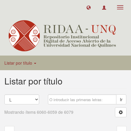
Toggl
navig
Listar por título
Listar por título
Ir
Mostrando ítems 6060-6059 de 6079