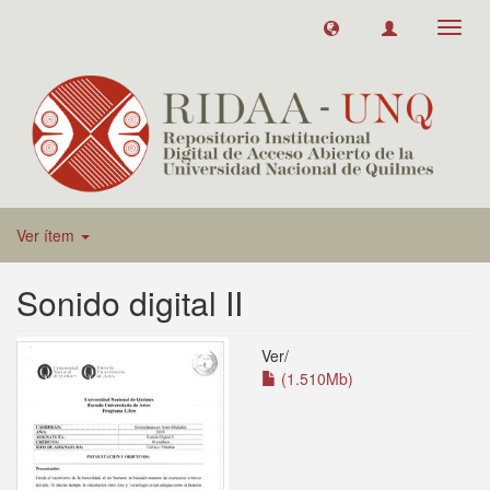
Toggl
navig
Ver ítem
Sonido digital II
Ver/
(1.510Mb)