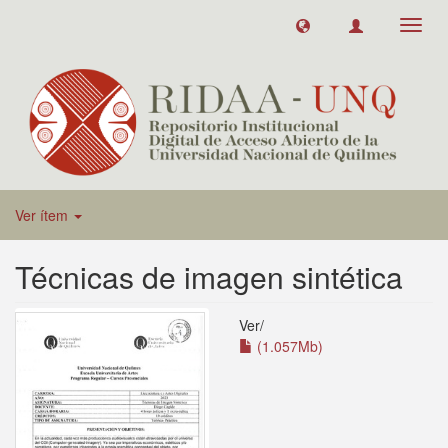
Toggl
navig
Ver ítem
Técnicas de imagen sintética
Ver/
(1.057Mb)