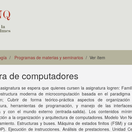
ogía
Programas de materias y seminarios
Ver ítem
ura de computadores
asignatura se espera que quienes cursen la asignatura logren: Famil
estructura moderna de microcomputación basada en el paradigma
; Cubrir de forma teórico-práctica aspectos de organización 
ctura, herramientas de programación, y manejo de las interface
 y con el mundo externo (entrada-salida). Los contenidos míni
cción a la organización y arquitectura de computadores. Modelo Von 
amiento. Estructuras y buses. Máquina de estados finitos (FSM) y c
P). Ejecución de instrucciones. Análisis de prestaciones. Unidad Ce