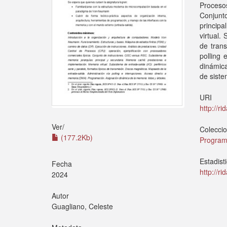
Proceso
Conjunt
princip
virtual.
de trans
polling
dinámica
de siste
URI
http://r
Ver/
Colecci
(177.2Kb)
Program
Estadist
Fecha
http://r
2024
Autor
Guagliano, Celeste