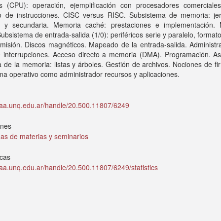
s (CPU): operación, ejemplificación con procesadores comerciales 
o de instrucciones. CISC versus RISC. Subsistema de memoria: jer
al y secundaria. Memoria caché: prestaciones e implementación.
 Subsistema de entrada-salida (1/0): periféricos serie y paralelo, formato
misión. Discos magnéticos. Mapeado de la entrada-salida. Administra
 e interrupciones. Acceso directo a memoria (DMA). Programación. As
 de la memoria: listas y árboles. Gestión de archivos. Nociones de f
ma operativo como administrador recursos y aplicaciones.
idaa.unq.edu.ar/handle/20.500.11807/6249
ones
as de materias y seminarios
icas
idaa.unq.edu.ar/handle/20.500.11807/6249/statistics