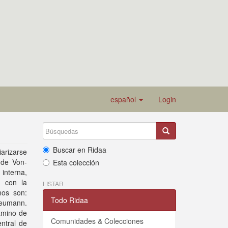
español
Login
Buscar en Ridaa
iarizarse
 de Von-
Esta colección
interna,
s con la
LISTAR
mos son:
Todo Ridaa
Neumann.
amino de
Comunidades & Colecciones
ntral de