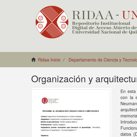
Ridaa Inicio
Departamento de Ciencia y Tecnol
Organización y arquitect
En esta 
con la 
Neumann
arquite
memoria
Introdu
Funcion
datos (D