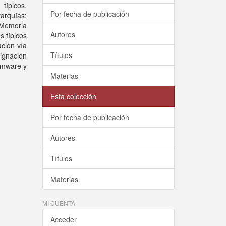
típicos.
Por fecha de publicación
arquías:
 Memoria
Autores
s típicos
ción vía
Títulos
ignación
irmware y
Materias
Esta colección
Por fecha de publicación
Autores
Títulos
Materias
MI CUENTA
Acceder