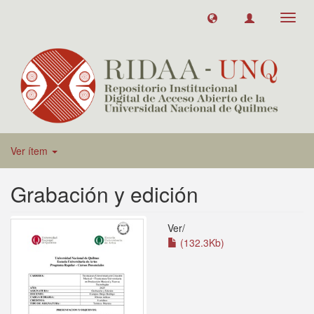
Toggl
navig
Ver ítem
Grabación y edición
Ver/
(132.3Kb)