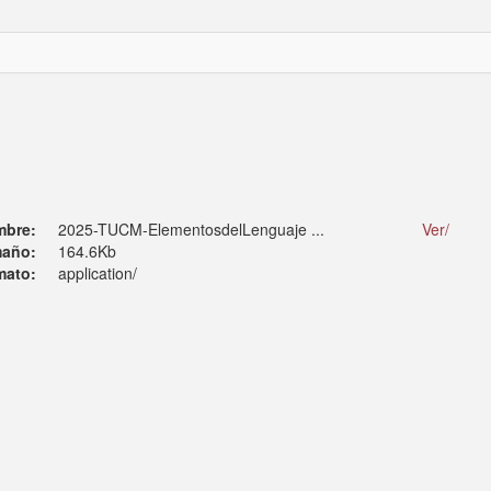
mbre:
2025-TUCM-ElementosdelLenguaje ...
Ver/
año:
164.6Kb
mato:
application/