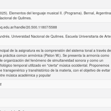
(2025). Elementos del lenguaje musical II. (Programa). Bernal, Argentina
Nacional de Quilmes.
unq.edu.ar/handle/20.500.11807/5588
, Andrés. Universidad Nacional de Quilmes. Escuela Universitaria de Arte
rincipal de la asignatura es la comprensión del sistema tonal a través de
a práctica común armónica (Piston W.). Se presenta la armonía como
e organización del fenómeno de simultaneidad sonora y como un
ológico temporal utilizado en "cierta" música occidental. Proponemos
e transgenérico y transhistórico de la materia, con el objetivo de evitar
ntre música académica y popular
f