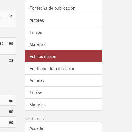
Por fecha de publicación
:
es
Autores
Títulos
s;
es
Materias
Esta colección
es
Por fecha de publicación
Autores
Títulos
es
Materias
es
MI CUENTA
es
Acceder