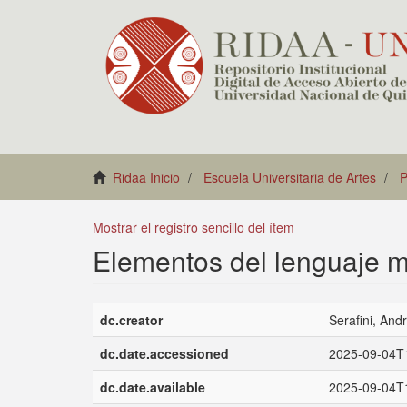
Ridaa Inicio
Escuela Universitaria de Artes
P
Mostrar el registro sencillo del ítem
Elementos del lenguaje mu
dc.creator
Serafini, And
dc.date.accessioned
2025-09-04T
dc.date.available
2025-09-04T