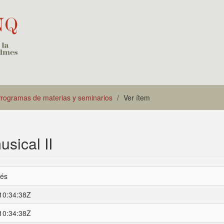
rogramas de materias y seminarios
Ver ítem
sical II
rés
10:34:38Z
10:34:38Z