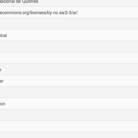
Nacional de Quilmes
ivecommons.org/licenses/by-nc-sa/2.5/ar/
ical
o
ar
ion