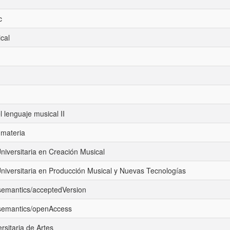
c
cal
 lenguaje musical II
materia
niversitaria en Creación Musical
niversitaria en Producción Musical y Nuevas Tecnologías
/semantics/acceptedVersion
/semantics/openAccess
rsitaria de Artes