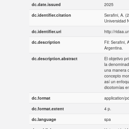
dc.date.issued
2025
dc.identifier.citation
Serafini, A. 
Universidad 
dc.identifier.uri
http://ridaa.
dc.description
Fil: Serafini
Argentina.
dc.description.abstract
El objetivo p
la denominad
una manera d
concepto morf
así un enfoqu
dicotomías e
dc.format
application/pd
dc.format.extent
4 p.
dc.language
spa