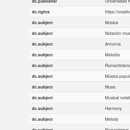
dc.publisher
Universidad 
dc.rights
https://creat
dc.subject
Música
dc.subject
Notación mus
dc.subject
Armonía
dc.subject
Melodía
dc.subject
Romanticism
dc.subject
Música popul
dc.subject
Music
dc.subject
Musical notat
dc.subject
Harmony
dc.subject
Melody
dc.subject
Romanticism