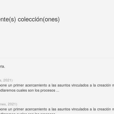
ente(s) colección(ones)
ria.
s
,
2021
)
pone un primer acercamiento a las asuntos vinculados a la creación 
tudiaremos cuales son los procesos ...
lmes
,
2021
)
pone un primer acercamiento a las asuntos vinculados a la creación 