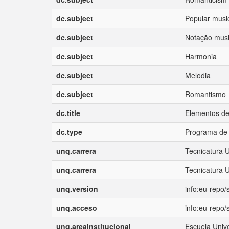
dc.subject
Popular musi
dc.subject
Notação musi
dc.subject
Harmonia
dc.subject
Melodia
dc.subject
Romantismo
dc.title
Elementos del
dc.type
Programa de 
unq.carrera
Tecnicatura U
unq.carrera
Tecnicatura U
unq.version
info:eu-repo
unq.acceso
info:eu-repo
unq.areaInstitucional
Escuela Unive