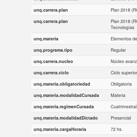
unq.carrera.plan
Plan 2018 (RC
unq.carrera.plan
Plan 2018 (R
Tecnologías
unq.materia
Elementos de
unq.programa.tipo
Regular
unq.carrera.nucleo
Núcleo avanz
unq.carrera.ciclo
Ciclo superio
unq.materia.obligatoriedad
Obligatoria
unq.materia.modalidadCursada
Materia
unq.materia.regimenCursada
Cuatrimestral
unq.materia.modalidadDictado
Presencial
unq.materia.cargaHoraria
72 hs.