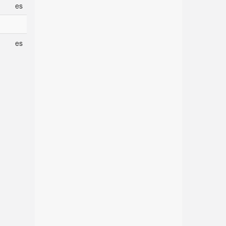
es
es