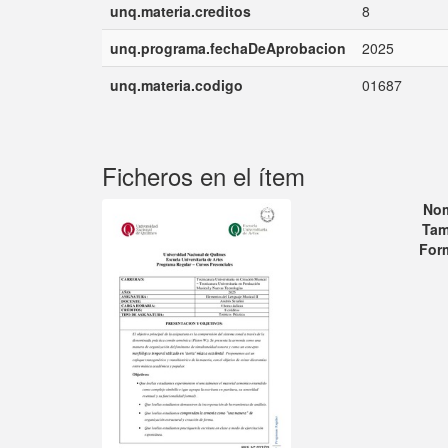
unq.materia.creditos
8
unq.programa.fechaDeAprobacion
2025
unq.materia.codigo
01687
Ficheros en el ítem
No
Tam
For