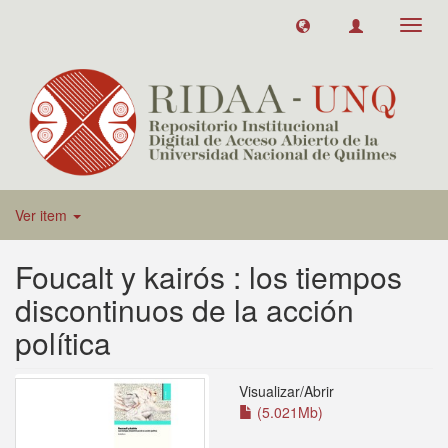
Toggl
navig
Ver item
Foucalt y kairós : los tiempos
discontinuos de la acción
política
Visualizar/
Abrir
(5.021Mb)