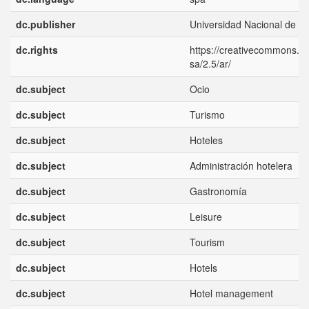
dc.publisher
Universidad Nacional de Q
dc.rights
https://creativecommons.or
sa/2.5/ar/
dc.subject
Ocio
dc.subject
Turismo
dc.subject
Hoteles
dc.subject
Administración hotelera
dc.subject
Gastronomía
dc.subject
Leisure
dc.subject
Tourism
dc.subject
Hotels
dc.subject
Hotel management