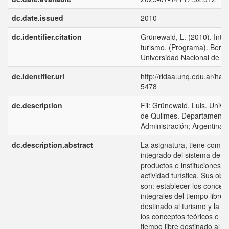
dc.date.issued
2010
dc.identifier.citation
Grünewald, L. (2010). Intro
turismo. (Programa). Berna
Universidad Nacional de Q
dc.identifier.uri
http://ridaa.unq.edu.ar/ha
5478
dc.description
Fil: Grünewald, Luis. Unive
de Quilmes. Departamento
Administración; Argentina.
dc.description.abstract
La asignatura, tiene como ob
integrado del sistema de se
productos e instituciones 
actividad turística. Sus obj
son: establecer los concep
integrales del tiempo libre
destinado al turismo y la r
los conceptos teóricos e his
tiempo libre destinado al tu