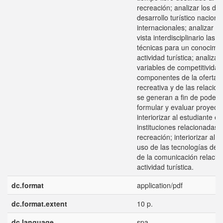
recreación; analizar los di
desarrollo turístico naciona
internacionales; analizar 
vista interdisciplinario las 
técnicas para un conocimien
actividad turística; analizar 
variables de competitividad
componentes de la oferta tu
recreativa y de las relacion
se generan a fin de poder id
formular y evaluar proyecto
interiorizar al estudiante e
instituciones relacionadas c
recreación; interiorizar al e
uso de las tecnologías de l
de la comunicación relacio
actividad turística.
dc.format
application/pdf
dc.format.extent
10 p.
dc.language
spa