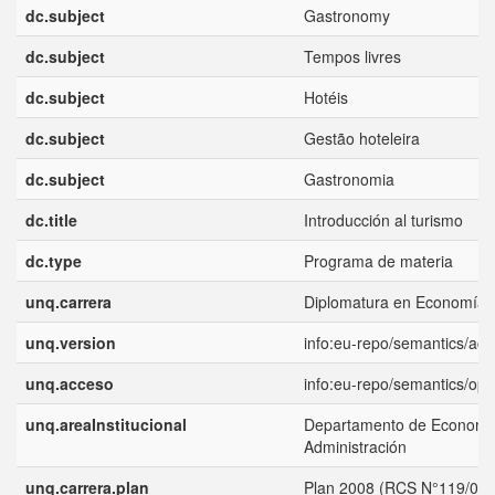
dc.subject
Gastronomy
dc.subject
Tempos livres
dc.subject
Hotéis
dc.subject
Gestão hoteleira
dc.subject
Gastronomia
dc.title
Introducción al turismo
dc.type
Programa de materia
unq.carrera
Diplomatura en Economía y
unq.version
info:eu-repo/semantics/ac
unq.acceso
info:eu-repo/semantics/op
unq.areaInstitucional
Departamento de Economí
Administración
unq.carrera.plan
Plan 2008 (RCS N°119/08).