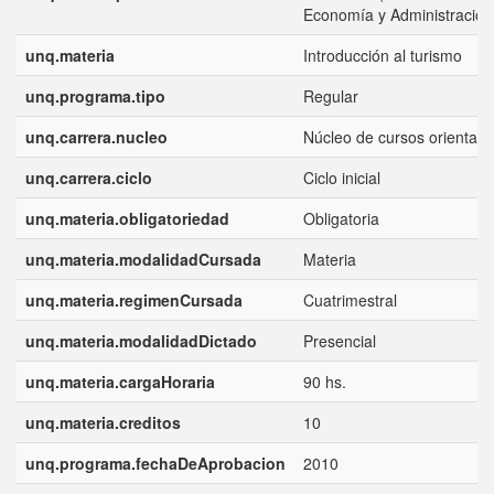
Economía y Administración.
unq.materia
Introducción al turismo
unq.programa.tipo
Regular
unq.carrera.nucleo
Núcleo de cursos orientad
unq.carrera.ciclo
Ciclo inicial
unq.materia.obligatoriedad
Obligatoria
unq.materia.modalidadCursada
Materia
unq.materia.regimenCursada
Cuatrimestral
unq.materia.modalidadDictado
Presencial
unq.materia.cargaHoraria
90 hs.
unq.materia.creditos
10
unq.programa.fechaDeAprobacion
2010