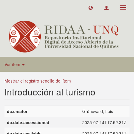
Toggl
navig
Ver ítem
Mostrar el registro sencillo del ítem
Introducción al turismo
dc.creator
Grünewald, Luis
dc.date.accessioned
2025-07-14T17:52:31Z
dc.date.available
2025-07-14T17:52:31Z